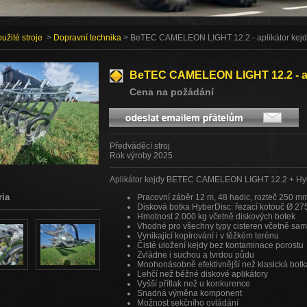
užité stroje
>
Dopravní technika
> BeTEC CAMELEON LIGHT 12.2 - aplikátor kejd
BeTEC CAMELEON LIGHT 12.2 - ap
Cena na požádání
Předváděcí stroj
Rok výroby 2025
Aplikátor kejdy BETEC CAMELEON LIGHT 12.2 + Hy
ria
Pracovní záběr 12 m, 48 hadic, rozteč 250 m
Disková botka HyberDisc: řezací kotouč Ø 275
Hmotnost 2.000 kg včetně diskových botek
Vhodné pro všechny typy cisteren včetně sa
Vynikající kopírování i v těžkém terénu
Čisté uložení kejdy bez kontaminace porostu
Zvládne i suchou a tvrdou půdu
Mnohonásobně efektivnější než klasická botk
Lehčí než běžné diskové aplikátory
Vyšší přítlak než u konkurence
Snadná výměna komponent
Možnost sekčního ovládání