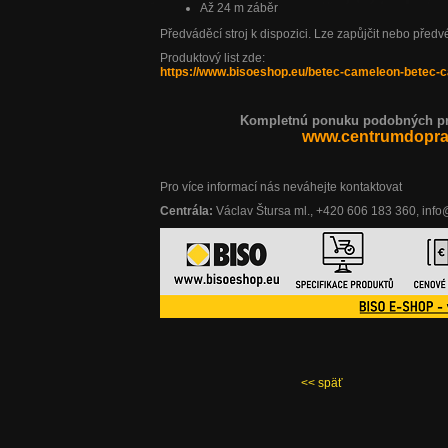
Až 24 m záběr
Předváděcí stroj k dispozici. Lze zapůjčit nebo předvé
Produktový list zde:
https://www.bisoeshop.eu/betec-cameleon-betec-c
Kompletnú ponuku podobných pro
www.centrumdoprav
Pro více informací nás neváhejte kontaktovat
Centrála:
Václav Štursa ml., +420 606 183 360, inf
<< späť