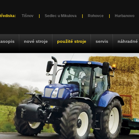
třediska:
Tišnov
|
Sedlec u Mikulova
|
Rohovce
|
Hurbanovo
časopis
nové stroje
použité stroje
servis
náhradné 