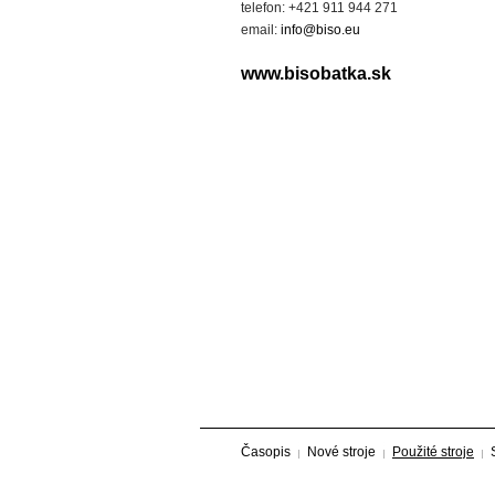
telefon: +421 911 944 271
email:
info@biso.eu
www.bisobatka.sk
Časopis
Nové stroje
Použité stroje