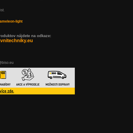
st.
ameleon-light
duktov nájdete na odkaze:
nitechniky.eu
o@biso.eu