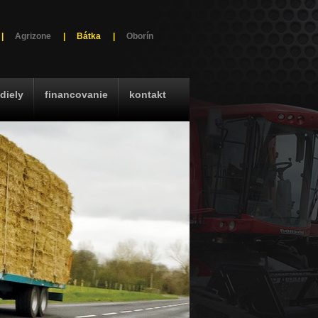
|
Agrizone
|
Bátka
|
Oborín
diely
financovanie
kontakt