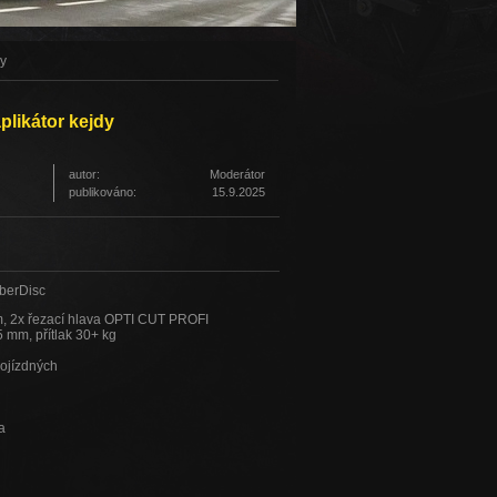
y
likátor kejdy
autor:
Moderátor
publikováno:
15.9.2025
berDisc
m, 2x řezací hlava OPTI CUT PROFI
 mm, přítlak 30+ kg
mojízdných
a