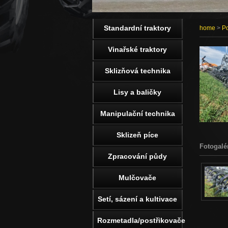
Standardní traktory
home
>
Po
Vinařské traktory
Sklizňová technika
Lisy a baličky
Manipulační technika
Sklizeň píce
Fotogalé
Zpracování půdy
Mulčovače
Setí, sázení a kultivace
Rozmetadla/postřikovače