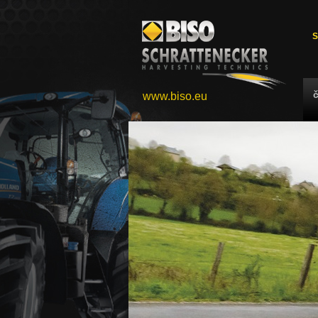
S
www.biso.eu