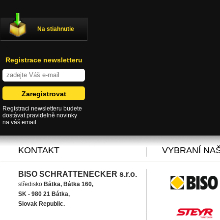
Na stiahnutie
Registrace newsletteru
Registraci newsletteru budete
dostávat pravidelně novinky
na váš email.
KONTAKT
VYBRANÍ NAŠ
BISO SCHRATTENECKER s.r.o.
středisko
Bátka, Bátka 160,
SK - 980 21 Bátka,
Slovak Republic.