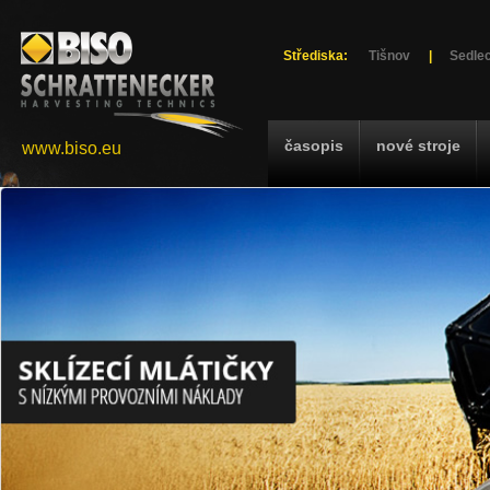
Střediska:
Tišnov
|
Sedlec
časopis
nové stroje
www.biso.eu