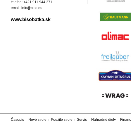
telefon: +421 911 944 271
email:
info@biso.eu
www.bisobatka.sk
Časopis
Nové stroje
Použité stroje
Servis
Náhradné diely
Financ