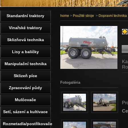
Standardní traktory
home
>
Použité stroje
>
Dopravní technika
Vinařské traktory
Sklizňová technika
Lisy a baličky
Ka
Manipulační technika
Ro
Sklizeň píce
Fotogaléria
Zpracování půdy
Mulčovače
Pr
Ce
Setí, sázení a kultivace
Rozmetadla/postřikovače