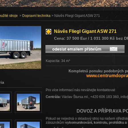
užité stroje
>
Dopravní technika
> Návěs Fliegl Gigant ASW 271
Návěs Fliegl Gigant ASW 271
Cena: 37 500 Eur / 1 031 300 Kč bez 
Kapacita: 34 m³
Kompletnú ponuku podobných pro
www.centrumdoprav
ria
Pro více informací nás neváhejte kontaktovat
Centrála:
Václav Štursa ml., +420 606 183 360, inf
DOVOZ A PŘÍPRAVA P
Pokud se nejedná o skladový stroj na našem středi
zákazníkům
vykomunikován
í
, kontrolu, prohlídku a