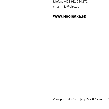
telefon: +421 911 944 271
email:
info@biso.eu
www.bisobatka.sk
Časopis
Nové stroje
Použité stroje