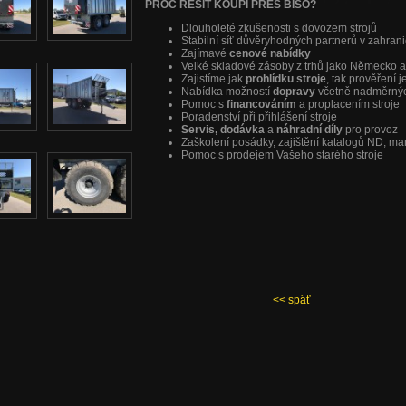
PROČ ŘEŠIT KOUPI PŘES BISO?
Dlouholeté zkušenosti s dovozem strojů
Stabilní síť důvěryhodných partnerů v zahrani
Zajímavé
cenové nabídky
Velké skladové zásoby z trhů jako Německo 
Zajistíme jak
prohlídku stroje
, tak prověření 
Nabídka možností
dopravy
včetně nadměrný
Pomoc s
financováním
a proplacením stroje
Poradenství při přihlášení stroje
Servis, dodávka
a
náhradní díly
pro provoz
Zaškolení posádky, zajištění katalogů ND, m
Pomoc s prodejem Vašeho starého stroje
<< späť