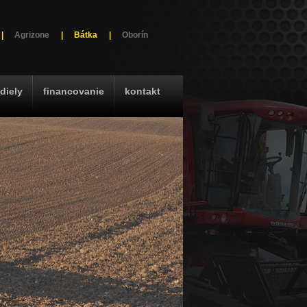
|
Agrizone
|
Bátka
|
Oborín
diely
financovanie
kontakt