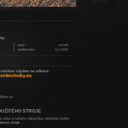
DPH
autor:
vomela
publikováno:
11.2.2025
duktov nájdete na odkaze:
nitechniky.eu
o@biso.eu
OUŽITÉHO STROJE
sku nebo u našeho zákazníka, nabízíme našim
 dovoz stroje
.