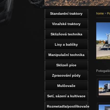
Standardní traktory
home
>
Po
Vinařské traktory
Sklizňová technika
Lisy a baličky
Manipulační technika
Sklizeň píce
Fotogalé
Zpracování půdy
Mulčovače
Setí, sázení a kultivace
Rozmetadla/postřikovače