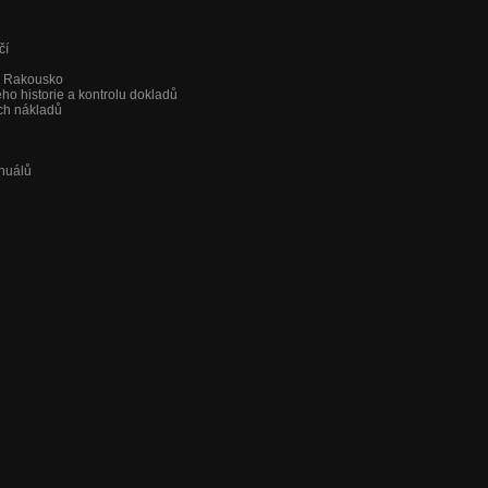
čí
a Rakousko
jeho historie a kontrolu dokladů
ch nákladů
anuálů