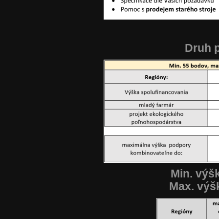
Druh 
Min. výš
Max. výš