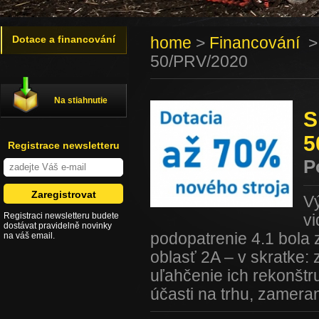
Dotace a financování
home
>
Financování
50/PRV/2020
Na stiahnutie
S
5
Registrace newsletteru
P
V
Registraci newsletteru budete
v
dostávat pravidelně novinky
podopatrenie 4.1 bola
na váš email.
oblasť 2A – v skratke
uľahčenie ich rekonštr
účasti na trhu, zameran