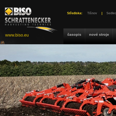
Střediska:
Tišnov
|
Sedlec
časopis
nové stroje
www.biso.eu