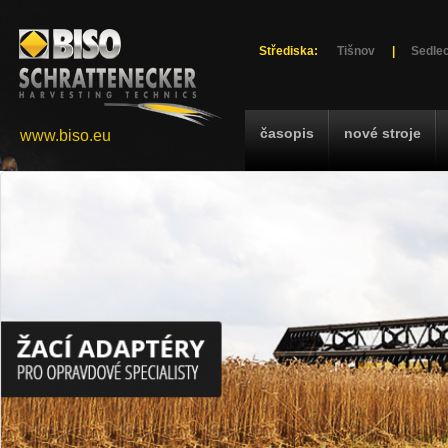
Střediska:
Tišnov
|
Sedlec
časopis
nové stroje
www.biso.eu