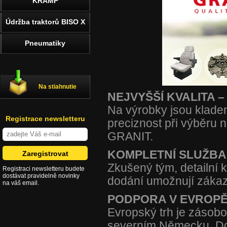
KRAMP
Údržba traktorů BISO X
Pneumatiky
Na stiahnutie
NEJVYŠŠÍ KVALITA –
Na výrobky jsou kladen
Registrace newsletteru
preciznost při výběru 
GRANIT.
KOMPLETNÍ SLUŽBA
Zkušený tým, detailní 
Registraci newsletteru budete
dostávat pravidelně novinky
dodání umožnují zákaz
na váš email.
PODPORA V EVROP
Evropský trh je zásobo
severním Německu. Dce