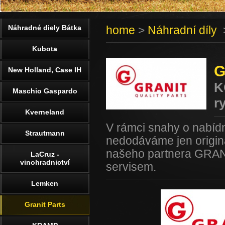
Náhradné diely Bátka
home
>
Náhradní díly
Kubota
G
New Holland, Case IH
K
Maschio Gaspardo
r
Kverneland
V rámci snahy o nabídn
Strautmann
nedodáváme jen originá
našeho partnera GRANIT
LaCruz -
vinohradnictví
servisem.
Lemken
Granit Parts