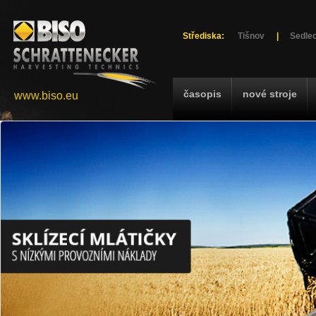
Střediska:
Tišnov
|
Sedlec
časopis
nové stroje
www.biso.eu