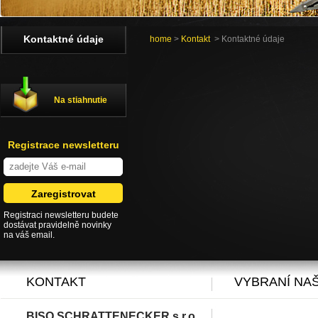
Kontaktné údaje
home
>
Kontakt
> Kontaktné údaje
Na stiahnutie
Registrace newsletteru
Registraci newsletteru budete
dostávat pravidelně novinky
na váš email.
KONTAKT
VYBRANÍ NAŠ
BISO SCHRATTENECKER s.r.o.