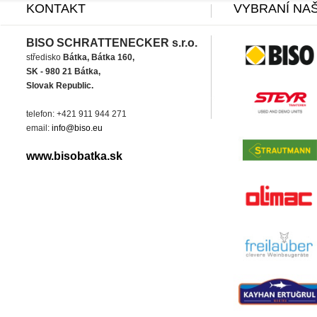
KONTAKT
VYBRANÍ NAŠ
BISO SCHRATTENECKER s.r.o.
středisko
Bátka, Bátka 160,
SK - 980 21 Bátka,
Slovak Republic.
telefon: +421 911 944 271
email:
info@biso.eu
www.bisobatka.sk