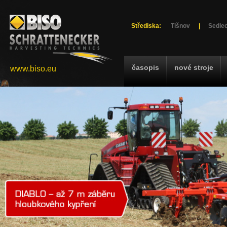
Střediska:
Tišnov
|
Sedlec
časopis
nové stroje
www.biso.eu