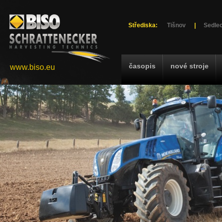
Střediska:
Tišnov
|
Sedlec
časopis
nové stroje
www.biso.eu