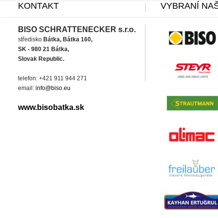
KONTAKT
VYBRANÍ NAŠ
BISO SCHRATTENECKER s.r.o.
středisko
Bátka, Bátka 160,
SK - 980 21 Bátka,
Slovak Republic.
telefon: +421 911 944 271
email:
info@biso.eu
www.bisobatka.sk