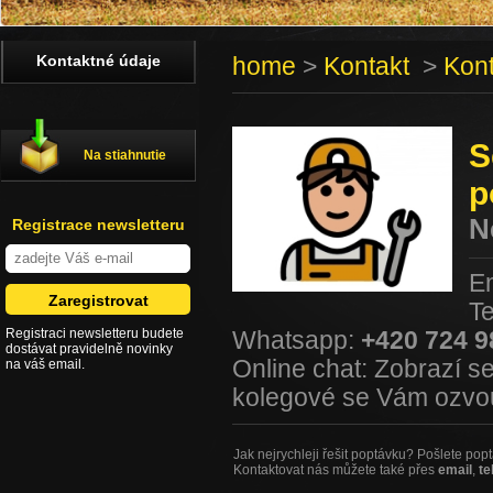
Kontaktné údaje
home
>
Kontakt
>
Kont
S
Na stiahnutie
p
N
Registrace newsletteru
E
Te
Registraci newsletteru budete
Whatsapp:
+420 724 9
dostávat pravidelně novinky
Online chat: Zobrazí s
na váš email.
kolegové se Vám ozvo
Jak nejrychleji řešit poptávku? Pošlete po
Kontaktovat nás můžete také přes
email
,
te