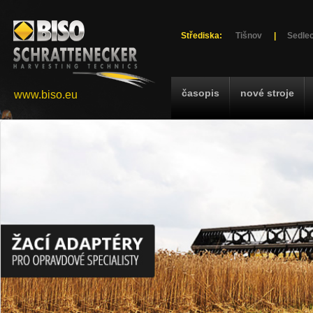
Střediska:
Tišnov
|
Sedlec
časopis
nové stroje
www.biso.eu