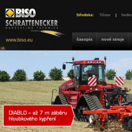
Střediska:
Tišnov
|
Sedlec
časopis
nové stroje
www.biso.eu