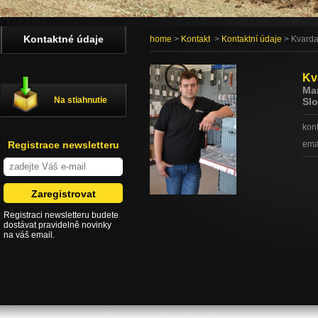
Kontaktné údaje
home
>
Kontakt
>
Kontaktní údaje
> Kvarda
Kv
Man
Na stiahnutie
Slo
kon
Registrace newsletteru
ema
Registraci newsletteru budete
dostávat pravidelně novinky
na váš email.