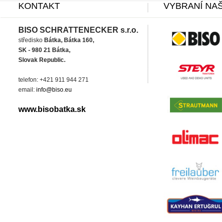
KONTAKT
VYBRANÍ NAŠ
BISO SCHRATTENECKER s.r.o.
středisko
Bátka, Bátka 160,
SK - 980 21 Bátka,
Slovak Republic.
telefon: +421 911 944 271
email:
info@biso.eu
www.bisobatka.sk