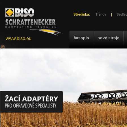
Střediska:
Tišnov
|
Sedlec
časopis
nové stroje
www.biso.eu