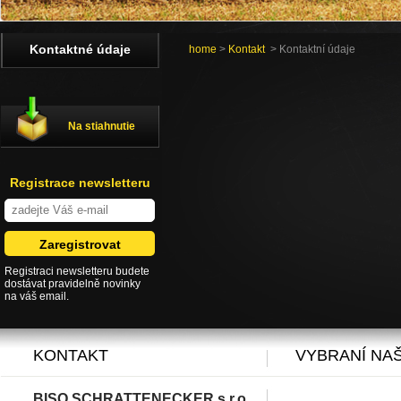
Kontaktné údaje
home
>
Kontakt
> Kontaktní údaje
Na stiahnutie
Registrace newsletteru
Registraci newsletteru budete
dostávat pravidelně novinky
na váš email.
KONTAKT
VYBRANÍ NAŠ
BISO SCHRATTENECKER s.r.o.