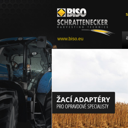
S
www.biso.eu