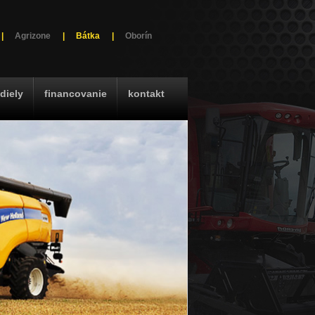
|
Agrizone
|
Bátka
|
Oborín
diely
financovanie
kontakt