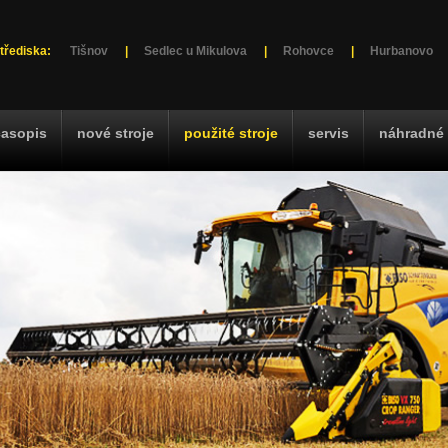
třediska:
Tišnov
|
Sedlec u Mikulova
|
Rohovce
|
Hurbanovo
časopis
nové stroje
použité stroje
servis
náhradné 