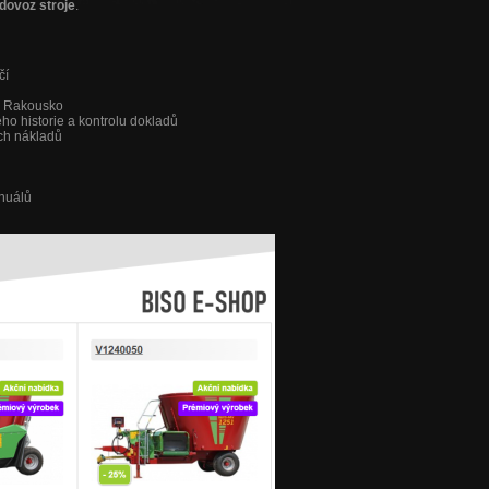
dovoz stroje
.
čí
a Rakousko
jeho historie a kontrolu dokladů
ch nákladů
anuálů