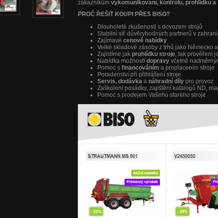
zákazníkům
vykomunikování, kontrolu, prohlídku a 
PROČ ŘEŠIT KOUPI PŘES BISO?
Dlouholeté zkušenosti s dovozem strojů
Stabilní síť důvěryhodných partnerů v zahrani
Zajímavé
cenové nabídky
Velké skladové zásoby z trhů jako Německo 
Zajistíme jak
prohlídku stroje
, tak prověření 
Nabídka možností
dopravy
včetně nadměrný
Pomoc s
financováním
a proplacením stroje
Poradenství při přihlášení stroje
Servis, dodávka
a
náhradní díly
pro provoz
Zaškolení posádky, zajištění katalogů ND, m
Pomoc s prodejem Vašeho starého stroje