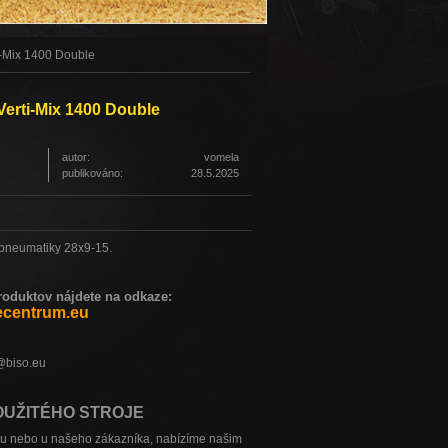
i-Mix 1400 Double
Verti-Mix 1400 Double
autor:
vomela
publikováno:
28.5.2025
 pneumatiky 28x9-15.
duktov nájdete na odkaze:
ecentrum.eu
o@biso.eu
OUŽITÉHO STROJE
sku nebo u našeho zákazníka, nabízíme našim