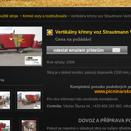
užité stroje
>
Krmné vozy a rozdružovače
> Vertikálny kŕmny voz Strautmann Vert
Vertikálny kŕmny voz Strautmann 
Cena na požádání
Rok výroby: 2009
Stroj je v dobré kondici, pásový dopravník 2100 mm,
ria
Kompletnú ponuku podobných pro
www.picninarsk
Pro více informací nás neváhejte kontaktovat
Centrála:
Václav Štursa ml., +420 606 183 360, inf
DOVOZ A PŘÍPRAVA P
Pokud se nejedná o skladový stroj na našem středi