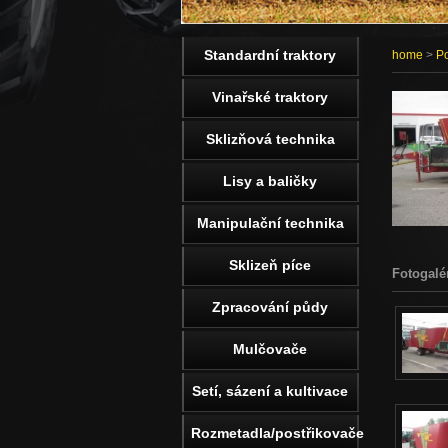
Standardní traktory
home
>
Po
Vinařské traktory
Sklizňová technika
Lisy a baličky
Manipulační technika
Sklizeň píce
Fotogalé
Zpracování půdy
Mulčovače
Setí, sázení a kultivace
Rozmetadla/postřikovače