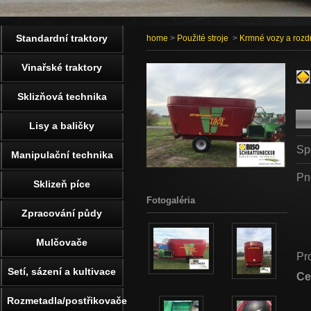
Standardní traktory
home
>
Použité stroje
>
Krmné vozy a rozd
Vinařské traktory
Sklizňová technika
Lisy a baličky
Spe
Manipulační technika
Pn
Sklizeň píce
Fotogaléria
Zpracování půdy
Mulčovače
Pr
Setí, sázení a kultivace
Ce
Rozmetadla/postřikovače