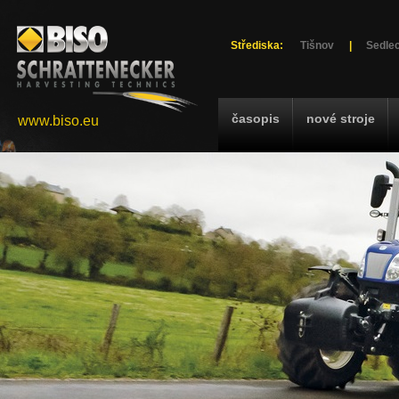
Střediska:
Tišnov
|
Sedlec
časopis
nové stroje
www.biso.eu