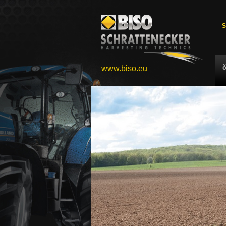
S
www.biso.eu