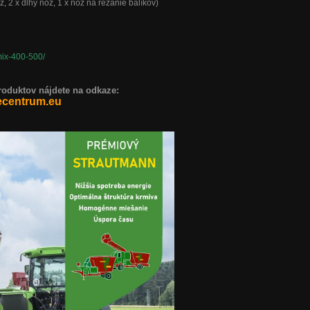
ž, 2 x dlhý nôž, 1 x nôž na rezanie balíkov)
6
mix-400-500/
duktov nájdete na odkaze:
ecentrum.eu