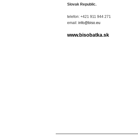
Slovak Republic.
telefon: +421 911 944 271
email:
info@biso.eu
www.bisobatka.sk