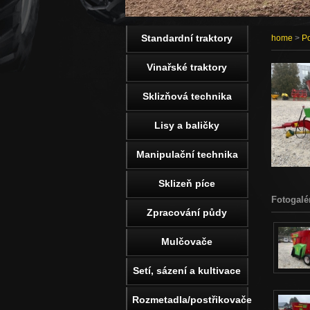
Standardní traktory
home
>
Po
Vinařské traktory
Sklizňová technika
Lisy a baličky
Manipulační technika
Sklizeň píce
Fotogalé
Zpracování půdy
Mulčovače
Setí, sázení a kultivace
Rozmetadla/postřikovače