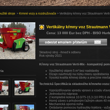
užité stroje
>
Krmné vozy a rozdružovače
> Vertikálny kŕmny voz Strautmann Verti
Vertikálny kŕmny voz Strautmann V
Cena: 13 000 Eur bez DPH - BISO Hur
Skladový stroj - ihneď k odberu
Rok výroby 2021
Kŕmny voz Strautmann Verti-Mix - kompaktný pom
ria
Využiteľný objem 5 m³ bez nadstavby
Dizajn navrhnutý na nízku mieru opotrebenia
Vysoká kvalita kŕmnej dávky a precízne mieš
Technická špecifikácia skladového kŕmneho vozu:
Vyprázdňovanie vpredu vpravo a vzadu vľavo
Jednoduchá náprava
2 kompletné kolesá 10.0/75-15,3 (10 PR) 6 di
Horný záves s prírubovým ťažným okom 40 
Mechanická oporná noha
Ovládanie pomocou hydrauliky traktora - vyža