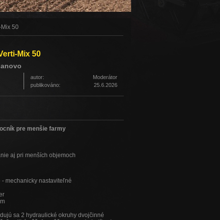
-Mix 50
erti-Mix 50
banovo
autor:
Moderátor
publikováno:
25.6.2026
ocník pre menšie farmy
anie aj pri menších objemoch
 - mechanicky nastaviteľné
er
mm
dujú sa 2 hydraulické okruhy dvojčinné