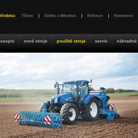
třediska:
Tišnov
|
Sedlec u Mikulova
|
Rohovce
|
Hurbanovo
časopis
nové stroje
použité stroje
servis
náhradné 