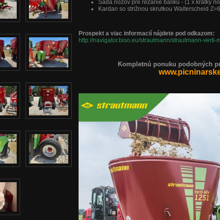
Sada nožov pre rezanie balíku - (1 x krátky nô
Kardan so strižnou skrutkou Walterscheid Z=
Prospekt a viac informacií nájdete pod odkazom:
http://navigator.biso.eu/strautmann/strautmann-verti-
Kompletnú ponuku podobných pro
www.picninarsk