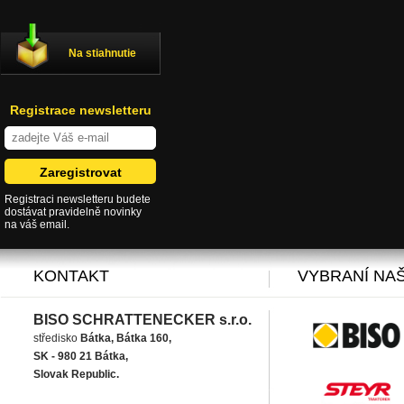
Na stiahnutie
Registrace newsletteru
Registraci newsletteru budete
dostávat pravidelně novinky
na váš email.
KONTAKT
VYBRANÍ NAŠ
BISO SCHRATTENECKER s.r.o.
středisko
Bátka, Bátka 160,
SK - 980 21 Bátka,
Slovak Republic.