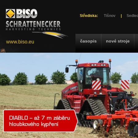
Střediska:
Tišnov
|
Sedlec
časopis
nové stroje
www.biso.eu