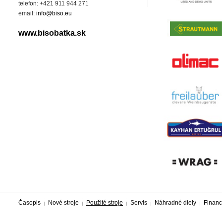
telefon: +421 911 944 271
email:
info@biso.eu
www.bisobatka.sk
Časopis
Nové stroje
Použité stroje
Servis
Náhradné diely
Financ