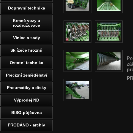
Dopravní technika
Krmné vozy a
rozdružovače
Vinice a sady
Sklízeče hroznů
Po
Ostatní technika
zá
pr
Precizní zemědělství
PR
Pneumatiky a disky
Výprodej ND
BISO-půjčovna
PRODÁNO - archiv