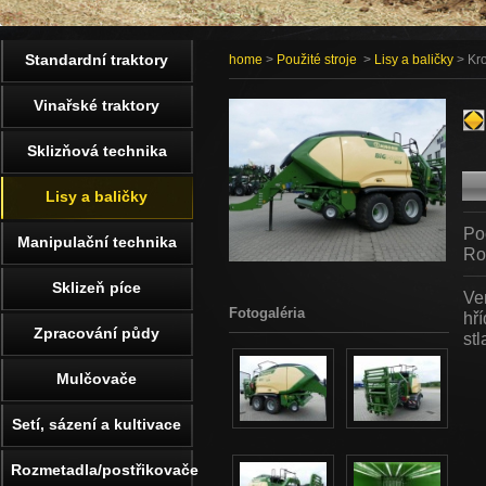
Standardní traktory
home
>
Použité stroje
>
Lisy a baličky
> Kr
Vinařské traktory
Sklizňová technika
Lisy a baličky
Po
Manipulační technika
Ro
Sklizeň píce
Ve
Fotogaléria
hří
Zpracování půdy
st
Mulčovače
Setí, sázení a kultivace
Rozmetadla/postřikovače