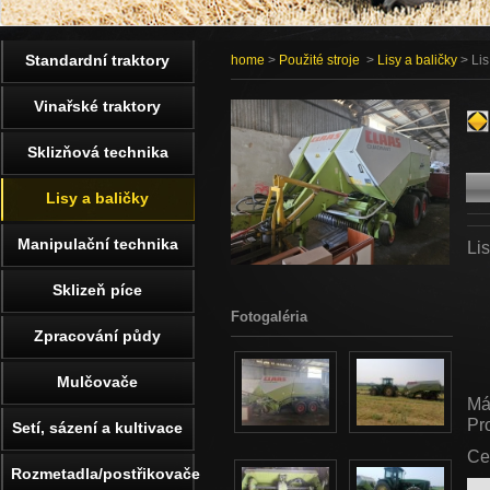
Standardní traktory
home
>
Použité stroje
>
Lisy a baličky
> Lis
Vinařské traktory
Sklizňová technika
Lisy a baličky
Manipulační technika
Li
Sklizeň píce
Fotogaléria
Zpracování půdy
Mulčovače
Má
Pr
Setí, sázení a kultivace
Ce
Rozmetadla/postřikovače