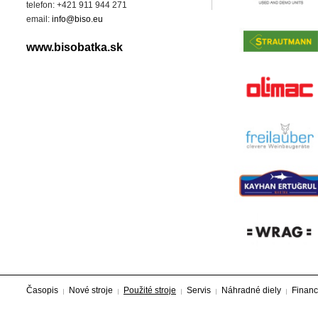
telefon: +421 911 944 271
email:
info@biso.eu
www.bisobatka.sk
Časopis
Nové stroje
Použité stroje
Servis
Náhradné diely
Financ