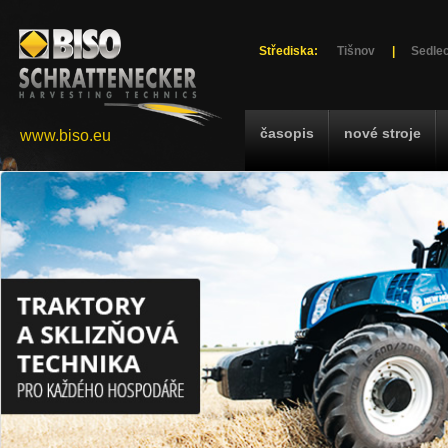
Střediska:
Tišnov
|
Sedlec
časopis
nové stroje
www.biso.eu