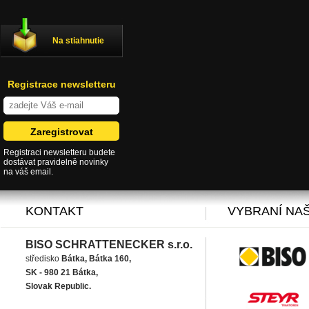
Na stiahnutie
Registrace newsletteru
Registraci newsletteru budete
dostávat pravidelně novinky
na váš email.
KONTAKT
VYBRANÍ NAŠ
BISO SCHRATTENECKER s.r.o.
středisko
Bátka, Bátka 160,
SK - 980 21 Bátka,
Slovak Republic.