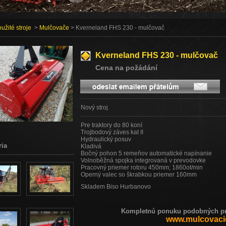
užité stroje
>
Mulčovače
> Kverneland FHS 230 - mulčovač
Kverneland FHS 230 - mulčovač
Cena na požádání
Nový stroj
Pre traktory do 80 koní
Trojbodový záves kat II
Hydraulický posuv
ria
Kladivá
Bočný pohon 5 remeňov automatické napínanie
Volnoběžná spojka integrovaná v prevodovke
Pracovný priemer rotoru 450mm; 1860ot/min
Operný valec so škrabkou priemer 160mm
Skladem Biso Hurbanovo
Kompletnú ponuku podobných pro
www.mulcovaci