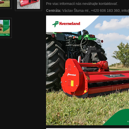
Pre viac informacií nás neváhajte kontaktovať.
Centrála:
Václav Štursa ml., +420 606 183 360, inf