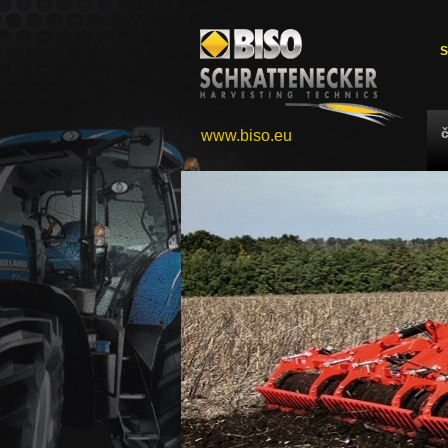
S
www.biso.eu