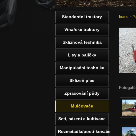
Standardní traktory
home
>
Po
Vinařské traktory
Sklizňová technika
Lisy a baličky
Manipulační technika
Sklizeň píce
Fotogalé
Zpracování půdy
Mulčovače
Setí, sázení a kultivace
Rozmetadla/postřikovače