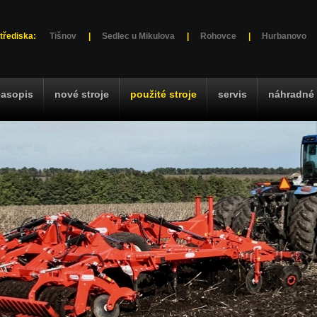
třediska:
Tišnov
|
Sedlec u Mikulova
|
Rohovce
|
Hurbanovo
časopis
nové stroje
použité stroje
servis
náhradné 