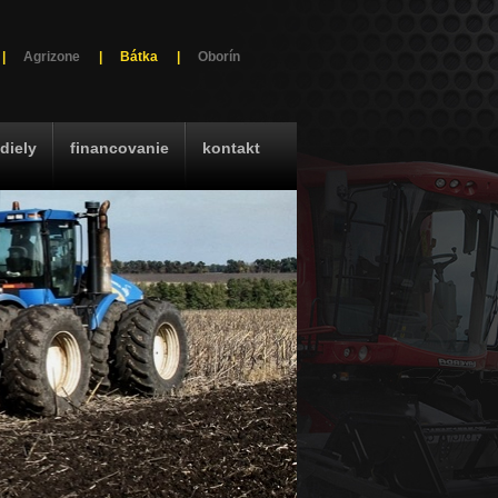
|
Agrizone
|
Bátka
|
Oborín
diely
financovanie
kontakt