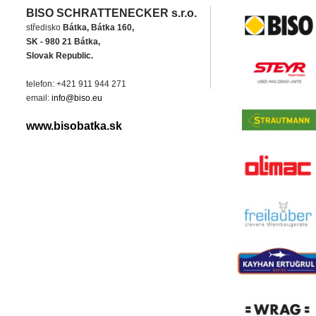
BISO SCHRATTENECKER s.r.o.
středisko
Bátka, Bátka 160,
SK - 980 21 Bátka,
Slovak Republic.
telefon: +421 911 944 271
email:
info@biso.eu
www.bisobatka.sk