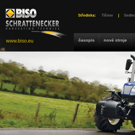
Střediska:
Tišnov
|
Sedlec
časopis
nové stroje
www.biso.eu