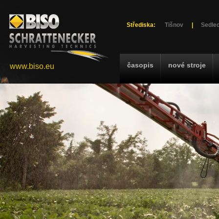
Střediska:
Tišnov
|
Sedlec
časopis
nové stroje
www.biso.eu