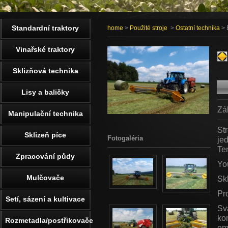
Standardní traktory
home
>
Použité stroje
>
Ostatní technika
> 
Vinařské traktory
Sklizňová technika
Lisy a baličky
Zá
Manipulační technika
St
Sklizeň píce
Fotogaléria
jed
Ten
Zpracování půdy
Yo
Mulčovače
Sk
Pro
Setí, sázení a kultivace
Sv
ko
Rozmetadla/postřikovače
em