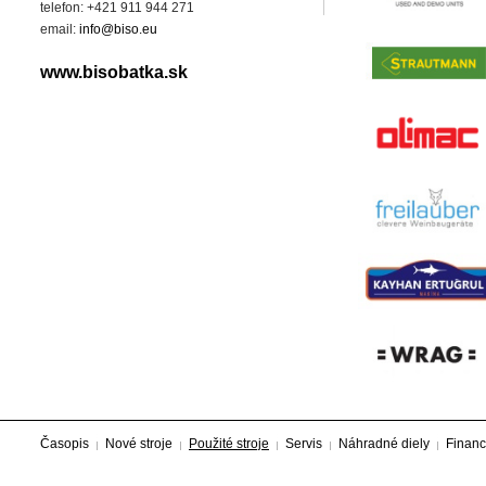
telefon: +421 911 944 271
email:
info@biso.eu
www.bisobatka.sk
Časopis
Nové stroje
Použité stroje
Servis
Náhradné diely
Financ