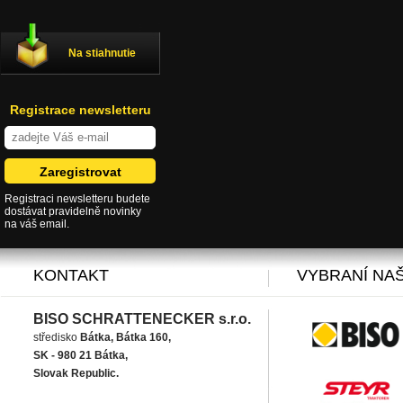
Na stiahnutie
Registrace newsletteru
Registraci newsletteru budete
dostávat pravidelně novinky
na váš email.
KONTAKT
VYBRANÍ NAŠ
BISO SCHRATTENECKER s.r.o.
středisko
Bátka, Bátka 160,
SK - 980 21 Bátka,
Slovak Republic.