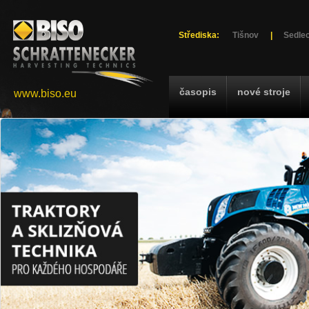
Střediska:
Tišnov
|
Sedlec
časopis
nové stroje
www.biso.eu