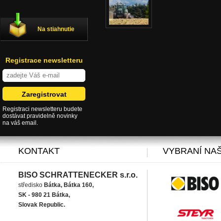
Na stiahnutie
Registrace newsletteru
Registraci newsletteru budete
dostávat pravidelně novinky
na váš email.
KONTAKT
VYBRANÍ NAŠ
BISO SCHRATTENECKER s.r.o.
středisko
Bátka, Bátka 160,
SK - 980 21 Bátka,
Slovak Republic.