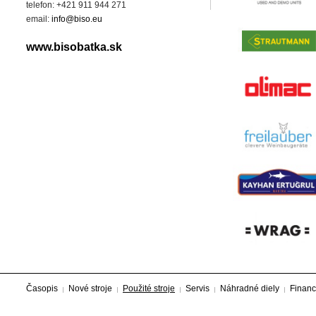
telefon: +421 911 944 271
email:
info@biso.eu
www.bisobatka.sk
Časopis
Nové stroje
Použité stroje
Servis
Náhradné diely
Financ