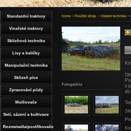
Standardní traktory
home
>
Použité stroje
>
Ostatní technika
> 
Vinařské traktory
Sklizňová technika
Lisy a baličky
Kö
Manipulační technika
St
Sklizeň píce
Po
Fotogaléria
s p
Zpracování půdy
do
Mulčovače
Ten
Sk
Setí, sázení a kultivace
Pr
Rozmetadla/postřikovače
Ko