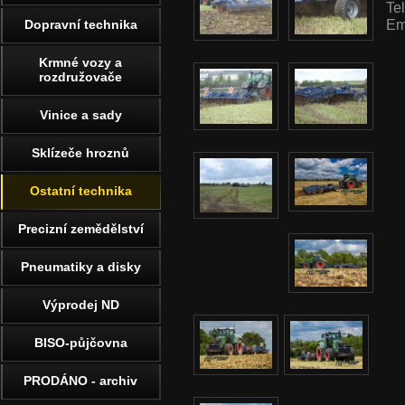
Te
Em
Dopravní technika
Krmné vozy a
rozdružovače
Vinice a sady
Sklízeče hroznů
Ostatní technika
Precizní zemědělství
Pneumatiky a disky
Výprodej ND
BISO-půjčovna
PRODÁNO - archiv