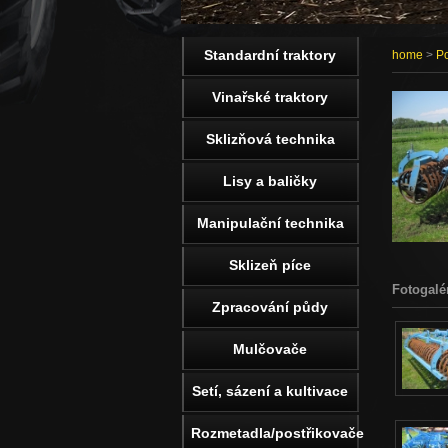
Standardní traktory
home
>
Po
Vinařské traktory
Sklizňová technika
Lisy a baličky
Manipulační technika
Sklizeň píce
Fotogalé
Zpracování půdy
Mulčovače
Setí, sázení a kultivace
Rozmetadla/postřikovače