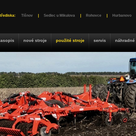
třediska:
Tišnov
|
Sedlec u Mikulova
|
Rohovce
|
Hurbanovo
časopis
nové stroje
použité stroje
servis
náhradné 