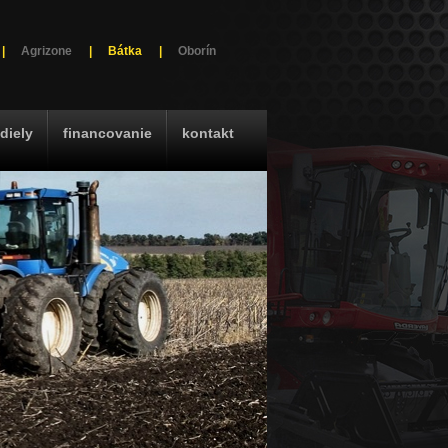
|
Agrizone
|
Bátka
|
Oborín
diely
financovanie
kontakt