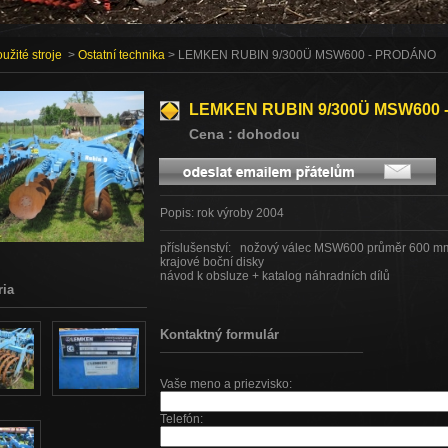
užité stroje
>
Ostatní technika
> LEMKEN RUBIN 9/300Ü MSW600 - PRODÁNO
LEMKEN RUBIN 9/300Ü MSW600
Cena : dohodou
Popis: rok výroby 2004
příslušenství: nožový válec MSW600 průměr 600 m
krajové boční disky
návod k obsluze + katalog náhradních dílů
ria
Kontaktný formulár
Vaše meno a priezvisko:
Telefón: