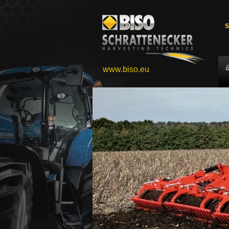
S
www.biso.eu