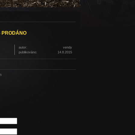
 - PRODÁNO
autor:
vendy
publikováno:
14.8.2015
m