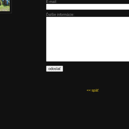
E-mail:
Ďalšie informácie:
<< späť