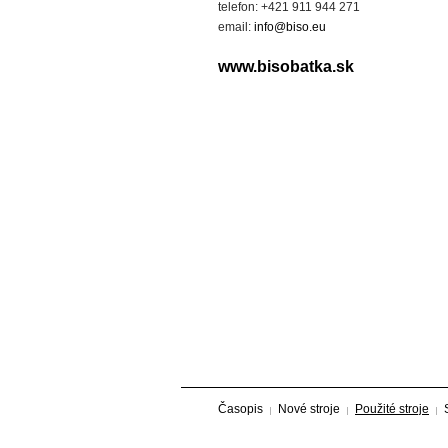
telefon: +421 911 944 271
email:
info@biso.eu
www.bisobatka.sk
Časopis
Nové stroje
Použité stroje