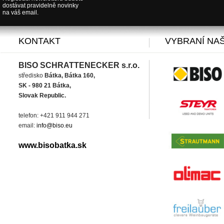
dostávat pravidelně novinky
na váš email.
KONTAKT
VYBRANÍ NAŠ
BISO SCHRATTENECKER s.r.o.
středisko
Bátka, Bátka 160,
SK - 980 21 Bátka,
Slovak Republic.
telefon: +421 911 944 271
email:
info@biso.eu
www.bisobatka.sk