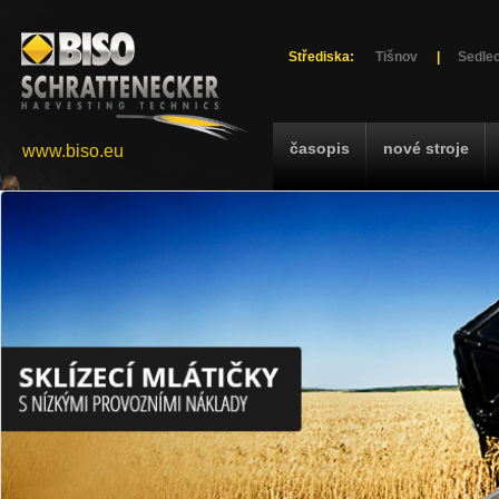
Střediska:
Tišnov
|
Sedlec
časopis
nové stroje
www.biso.eu