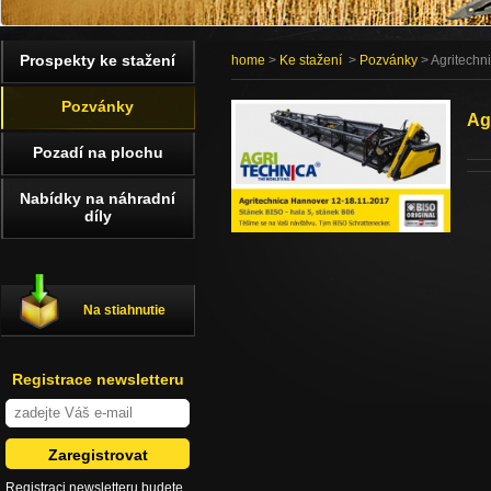
Prospekty ke stažení
home
>
Ke stažení
>
Pozvánky
> Agritechn
Pozvánky
Ag
Pozadí na plochu
Nabídky na náhradní
díly
Na stiahnutie
Registrace newsletteru
Registraci newsletteru budete