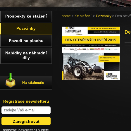
Prospekty ke stažení
home
>
Ke stažení
>
Pozvánky
> Den otevř
Pozvánky
De
Pozadí na plochu
Nabídky na náhradní
díly
Na stiahnutie
Registrace newsletteru
Registraci newsletteru budete