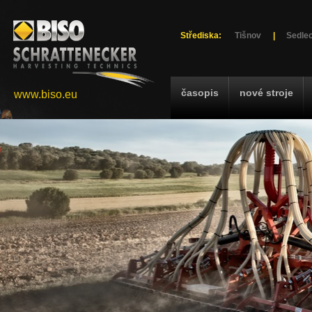
Střediska:
Tišnov
|
Sedlec
časopis
nové stroje
www.biso.eu