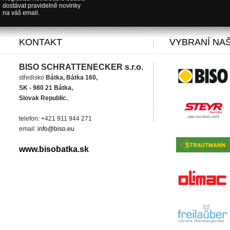
dostávat pravidelně novinky
na váš email.
KONTAKT
VYBRANÍ NAŠ
BISO SCHRATTENECKER s.r.o.
středisko
Bátka, Bátka 160,
SK - 980 21 Bátka,
Slovak Republic.
telefon: +421 911 944 271
email:
info@biso.eu
www.bisobatka.sk