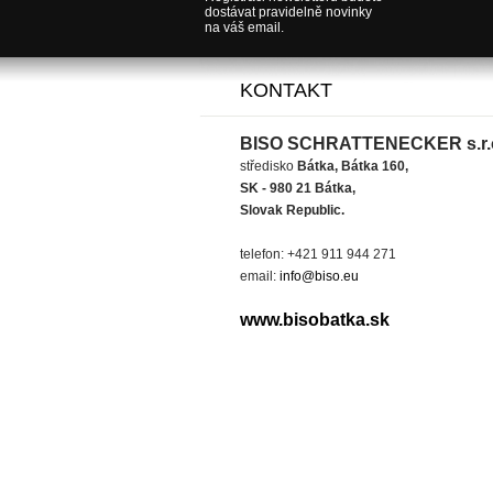
dostávat pravidelně novinky
na váš email.
KONTAKT
BISO SCHRATTENECKER s.r.
středisko
Bátka, Bátka 160,
SK - 980 21 Bátka,
Slovak Republic.
telefon: +421 911 944 271
email:
info@biso.eu
www.bisobatka.sk