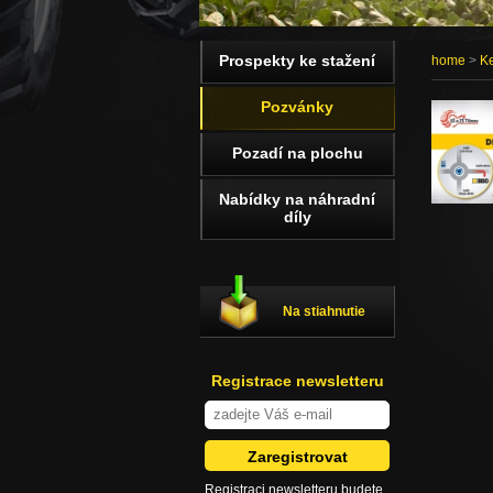
Prospekty ke stažení
home
>
Ke
Pozvánky
Pozadí na plochu
Nabídky na náhradní
díly
Na stiahnutie
Registrace newsletteru
Registraci newsletteru budete