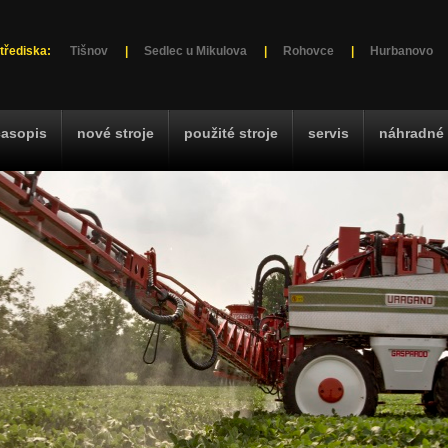
třediska:
Tišnov
|
Sedlec u Mikulova
|
Rohovce
|
Hurbanovo
časopis
nové stroje
použité stroje
servis
náhradné 