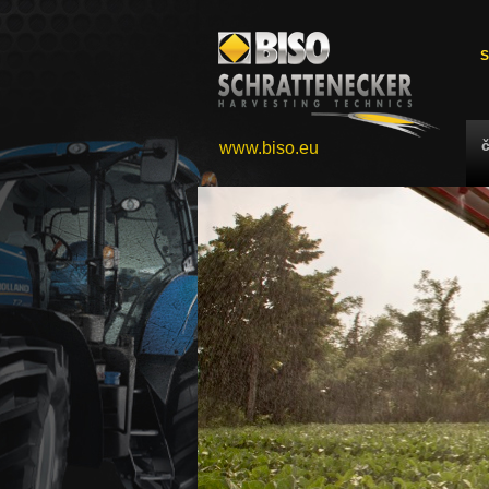
S
www.biso.eu