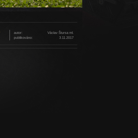
autor:
Václav Štursa ml.
7
publikováno:
3.11.2017