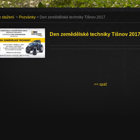
 stažení
>
Pozvánky
> Den zemědělské techniky Tišnov 2017
Den zemědělské techniky Tišnov 201
<< späť