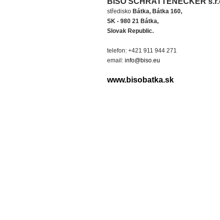
BISO SCHRATTENECKER s.r.
středisko
Bátka, Bátka 160,
SK - 980 21 Bátka,
Slovak Republic.
telefon: +421 911 944 271
email:
info@biso.eu
www.bisobatka.sk