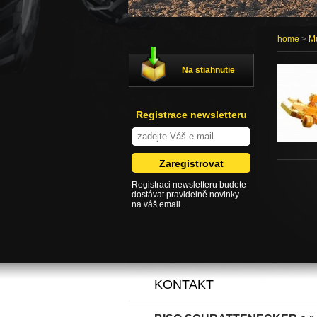
home
>
M
Na stiahnutie
Registrace newsletteru
Registraci newsletteru budete
dostávat pravidelně novinky
na váš email.
KONTAKT