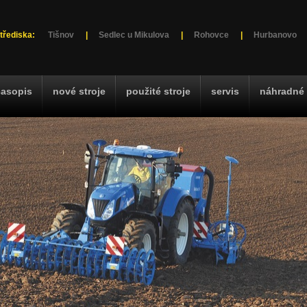
třediska:
Tišnov
|
Sedlec u Mikulova
|
Rohovce
|
Hurbanovo
časopis
nové stroje
použité stroje
servis
náhradné 