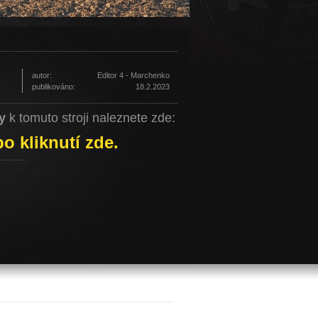
autor:
Editor 4 - Marchenko
publikováno:
18.2.2023
y
k tomuto stroji naleznete zde:
o kliknutí zde.