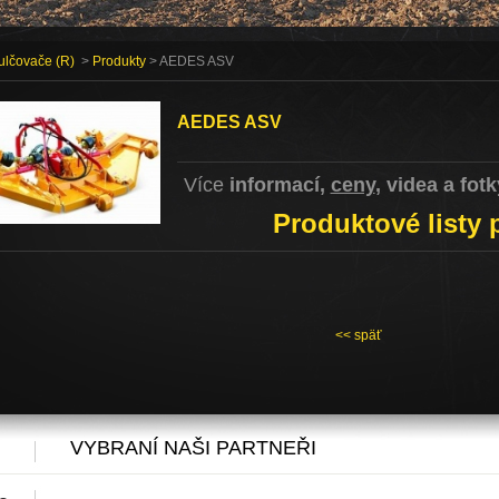
ulčovače (R)
>
Produkty
> AEDES ASV
AEDES ASV
Více
informací,
ceny
, videa a fotk
Produktové listy p
<< späť
VYBRANÍ NAŠI PARTNEŘI