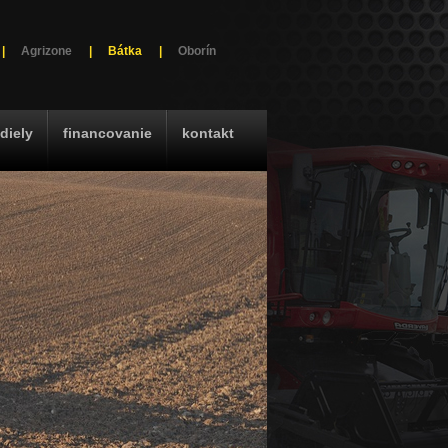
|
Agrizone
|
Bátka
|
Oborín
diely
financovanie
kontakt