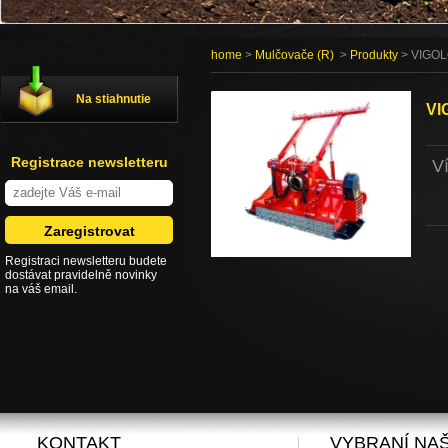
home
>
Mulčovače (R)
>
Produkty
> VIGOL
Na stiahnutie
VI
Registrace newsletteru
V
Registraci newsletteru budete
dostávat pravidelně novinky
na váš email.
KONTAKT
VYBRANÍ NAŠ