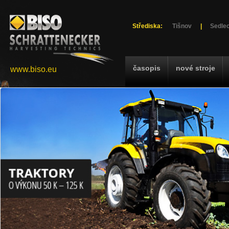
Střediska:
Tišnov
|
Sedlec
časopis
nové stroje
www.biso.eu