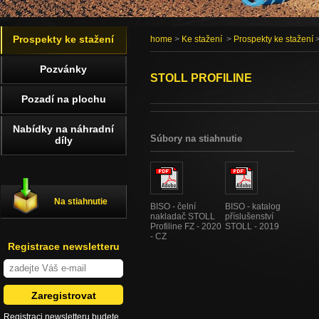
Prospekty ke stažení
home
>
Ke stažení
>
Prospekty ke stažení
>
Pozvánky
STOLL PROFILINE
Pozadí na plochu
Nabídky na náhradní
Súbory na stiahnutie
díly
Na stiahnutie
BISO - čelní
BISO - katalog
nakladač STOLL
příslušenství
Profiline FZ - 2020
STOLL - 2019
- CZ
Registrace newsletteru
Registraci newsletteru budete