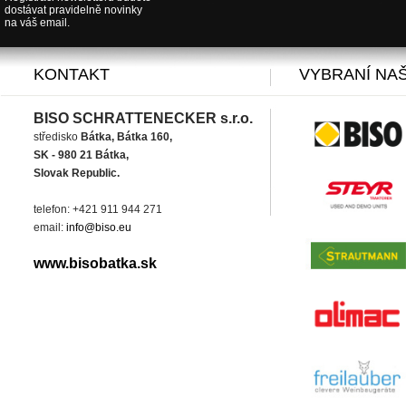
dostávat pravidelně novinky
na váš email.
KONTAKT
VYBRANÍ NAŠ
BISO SCHRATTENECKER s.r.o.
středisko
Bátka, Bátka 160,
SK - 980 21 Bátka,
Slovak Republic.
telefon: +421 911 944 271
email:
info@biso.eu
www.bisobatka.sk