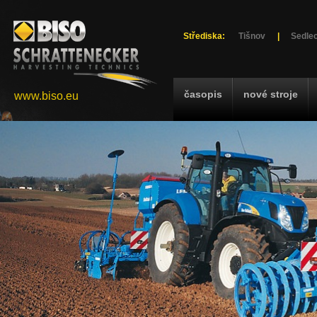
Střediska:
Tišnov
|
Sedlec
časopis
nové stroje
www.biso.eu