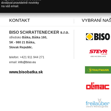
dostávat pravidelně novinky
na váš email.
KONTAKT
VYBRANÍ NAŠ
BISO SCHRATTENECKER s.r.o.
středisko
Bátka, Bátka 160,
SK - 980 21 Bátka,
Slovak Republic.
telefon: +421 911 944 271
email:
info@biso.eu
www.bisobatka.sk