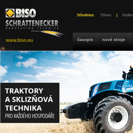
Střediska:
Tišnov
|
Sedlec
časopis
nové stroje
www.biso.eu