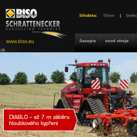
Střediska:
Tišnov
|
Sedlec
časopis
nové stroje
www.biso.eu