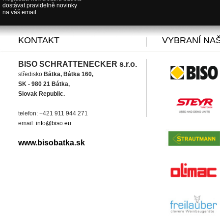
dostávat pravidelně novinky
na váš email.
KONTAKT
VYBRANÍ NAŠ
BISO SCHRATTENECKER s.r.o.
středisko
Bátka, Bátka 160,
SK - 980 21 Bátka,
Slovak Republic.
telefon: +421 911 944 271
email:
info@biso.eu
www.bisobatka.sk