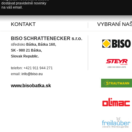
dostávat pravidelně novinky
na váš email.
KONTAKT
VYBRANÍ NAŠ
BISO SCHRATTENECKER s.r.o.
středisko
Bátka, Bátka 160,
SK - 980 21 Bátka,
Slovak Republic.
telefon: +421 911 944 271
email:
info@biso.eu
www.bisobatka.sk