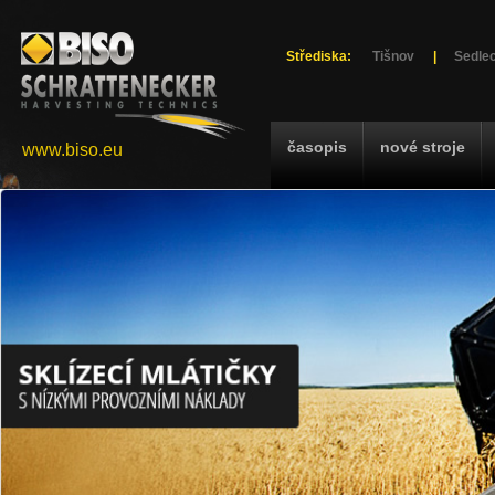
Střediska:
Tišnov
|
Sedlec
časopis
nové stroje
www.biso.eu