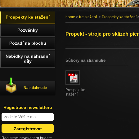
Prospekty ke stažení
home
>
Ke stažení
>
Prospekty ke stažení
>
Pozvánky
Propekt - stroje pro sklizeň pí
Pozadí na plochu
Nabídky na náhradní
Súbory na stiahnutie
díly
Na stiahnutie
Prospekt ke
stažení
Registrace newsletteru
Registraci newsletteru budete