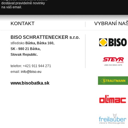
dostávat pravidelně novinky
na váš email.
KONTAKT
VYBRANÍ NAŠ
BISO SCHRATTENECKER s.r.o.
středisko
Bátka, Bátka 160,
SK - 980 21 Bátka,
Slovak Republic.
telefon: +421 911 944 271
email:
info@biso.eu
www.bisobatka.sk