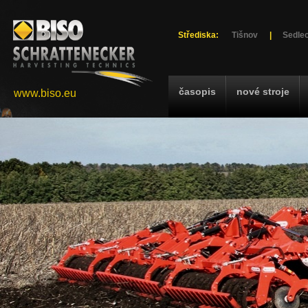
Střediska:
Tišnov
|
Sedlec
časopis
nové stroje
www.biso.eu