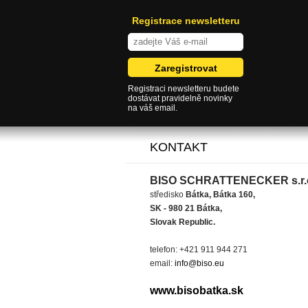
Registrace newsletteru
Registraci newsletteru budete
dostávat pravidelně novinky
na váš email.
KONTAKT
BISO SCHRATTENECKER s.r.
středisko
Bátka, Bátka 160,
SK - 980 21 Bátka,
Slovak Republic.
telefon: +421 911 944 271
email:
info@biso.eu
www.bisobatka.sk