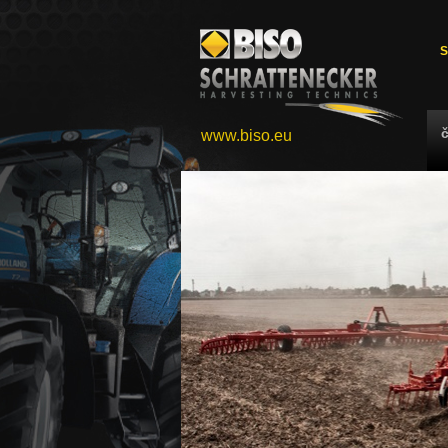
S
www.biso.eu