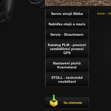
Servis strojů Bátka
home
>
Se
Nabídka olejů a maziv
Servis - Strautmann
Katalog PLM - precizní
zemědělství pomocí
GPS
Nastavení pluhů
Kverneland
STOLL - technické
osvědčení
Na stiahnutie