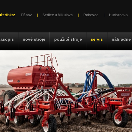
třediska:
Tišnov
|
Sedlec u Mikulova
|
Rohovce
|
Hurbanovo
časopis
nové stroje
použité stroje
servis
náhradné 