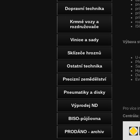
dá
pn
Dopravní technika
pr
pr
pr
Krmné vozy a
ro
rozdružovače
IS
Vinice a sady
Výbava st
Sklízeče hroznů
U-
Př
Ostatní technika
Sa
Hy
Dv
Precizní zemědělství
Ev
Pneumatiky a disky
Výprodej ND
Pro více i
Centrála
BISO-půjčovna
PRODÁNO - archiv