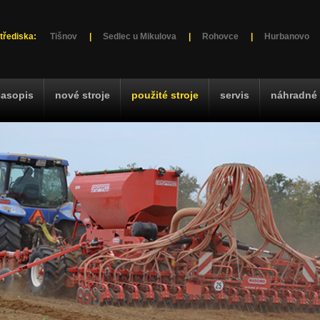
třediska:
Tišnov
|
Sedlec u Mikulova
|
Rohovce
|
Hurbanovo
časopis
nové stroje
použité stroje
servis
náhradné 