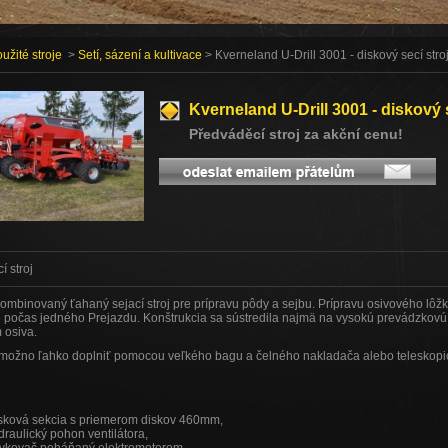
užité stroje
>
Setí, sázení a kultivace
> Kverneland U-Drill 3001 - diskový secí stro
Kverneland U-Drill 3001 - diskový 
Předváděcí stroj za akční cenu!
 stroj
 kombinovaný ťahaný sejací stroj pre prípravu pôdy a sejbu. Prípravu osivového lôž
e počas jedného Prejazdu. Konštrukcia sa sústredila najmä na vysokú prevádzkovú 
 osiva.
možno ľahko doplniť pomocou veľkého bagu a čelného nakladača alebo teleskopi
sková sekcia s priemerom diskov 460mm,
draulický pohon ventilátora,