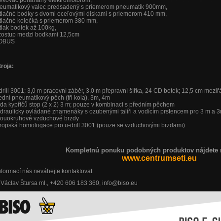
vkovač poháňaný elektromotorom,
eumatikový valec predsadený s priemerom pneumatík 900mm,
ítlačné bodky s dvomi oceľovými diskami s priemerom 410 mm,
ítlačné kolečká s priemerom 380 mm,
ítlak bodiek až 100kg,
zostup medzi bodkami 12,5cm
OBUS
roja:
drill 3001; 3,0 m pracovní záběr, 3,0 m přepravní šířka, 24 CD botek; 12,5 cm mez
ední pneumatikový pěch (tři kola), 3m, 4m
da kypřičů stop (2 x 2) 3 m; pouze v kombinaci s předním pěchem
draulicky ovládané znamenáky s ozubenými talíři a vodícím prstencem pro 3 m a 3
ouokruhové vzduchové brzdy
ropská homologace pro u-drill 3001 (pouze se vzduchovými brzdami)
Kompletnú ponuku podobných produktov nájdete 
www.centrumseti.eu
nformací nás neváhejte kontaktovat
:
Václav Štursa ml., +420 606 183 360, info@biso.eu