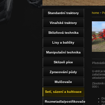
Standardní traktory
home
>
Po
Vinařské traktory
Sklizňová technika
Lisy a baličky
Manipulační technika
Sklizeň píce
Předváděcí
U-drill je
Zpracování půdy
zatlačeni
ukladaním
Mulčovače
Zásobník 
000 l.
Setí, sázení a kultivace
Di
Rozmetadla/postřikovače
hy