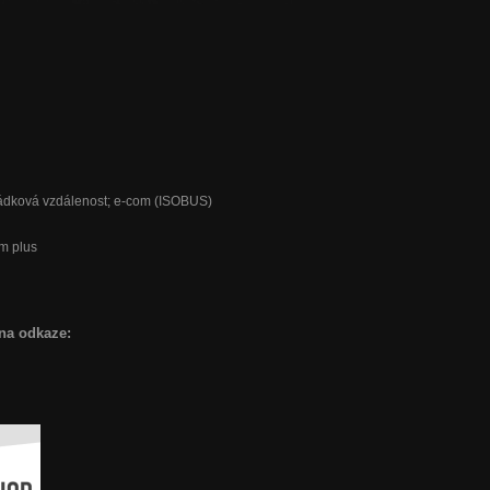
iřádková vzdálenost; e-com (ISOBUS)
m plus
na odkaze: