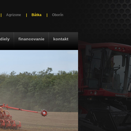
|
Agrizone
|
Bátka
|
Oborín
diely
financovanie
kontakt