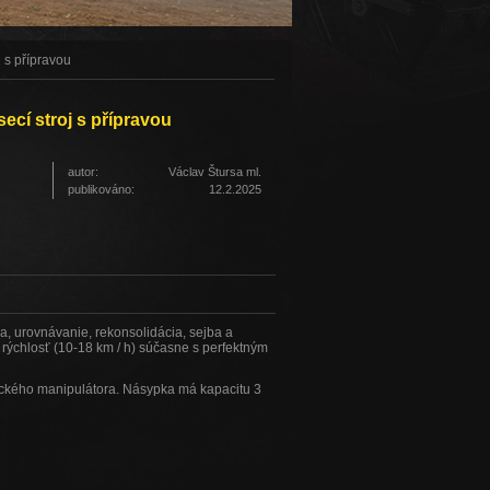
j s přípravou
secí stroj s přípravou
autor:
Václav Štursa ml.
publikováno:
12.2.2025
ka, urovnávanie, rekonsolidácia, sejba a
rýchlosť (10-18 km / h) súčasne s perfektným
ckého manipulátora. Násypka má kapacitu 3