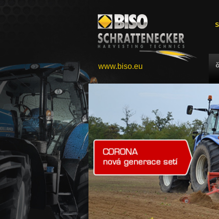
S
www.biso.eu