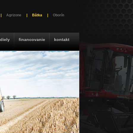
|
Agrizone
|
Bátka
|
Oborín
diely
financovanie
kontakt