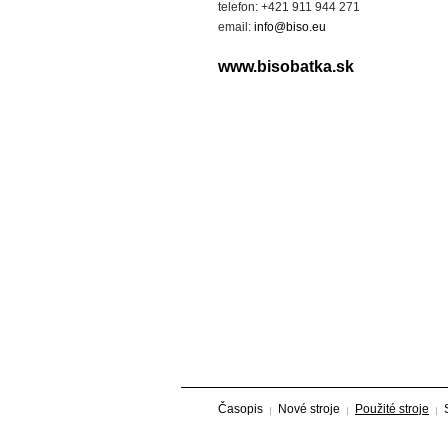
telefon: +421 911 944 271
email:
info@biso.eu
www.bisobatka.sk
Časopis
Nové stroje
Použité stroje