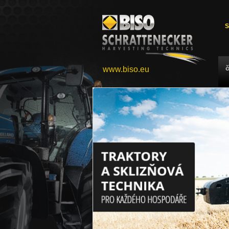
S
www.biso.eu