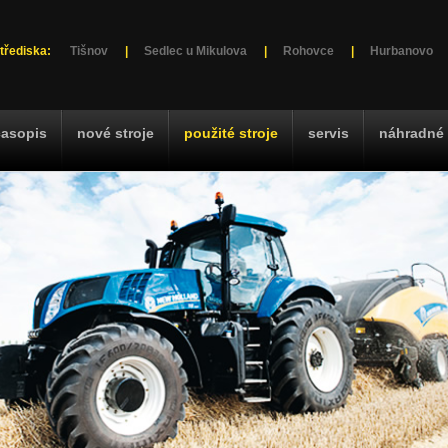
třediska:
Tišnov
|
Sedlec u Mikulova
|
Rohovce
|
Hurbanovo
časopis
nové stroje
použité stroje
servis
náhradné 