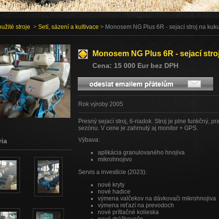
užité stroje
>
Setí, sázení a kultivace
> Monosem NG Plus 6R - sejací stroj na kuku
Monosem NG Plus 6R - sejací stro
Cena: 15 000 Eur bez DPH
Rok výroby 2005
Presný sejací stroj, 6-riadok. Stroj je plne funkčný, 
sezónu. V cene je zahrnutý aj monitor + GPS.
Výbava:
ria
aplikácia granulovaného hnojiva
mikrohnojivo
Servis a investície (2023):
nové kryty
nové hadice
výmena valčekov na dávkovači mikrohnojiva
výmena reťazí na prevodoch
nové prítlačné kolieska