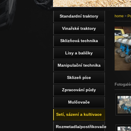
Standardní traktory
home
>
Po
Vinařské traktory
Sklizňová technika
Lisy a baličky
Manipulační technika
Sklizeň píce
Fotogalé
Zpracování půdy
Mulčovače
Setí, sázení a kultivace
Rozmetadla/postřikovače