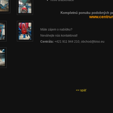
nové drážkovače
Kompletnú ponuku podobných pro
www.centrum
Máte zájem o nabídku?
Neváhejte nás kontaktovat!
Centrála:
+421 911 944 210, obchod@biso.eu
<< späť