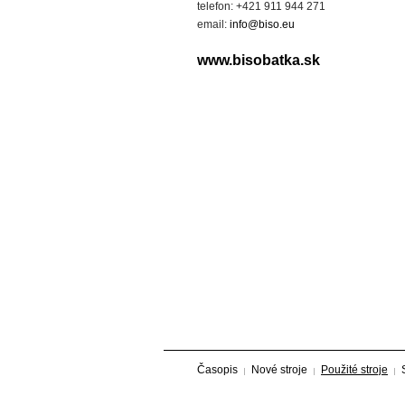
telefon: +421 911 944 271
email:
info@biso.eu
www.bisobatka.sk
Časopis
Nové stroje
Použité stroje