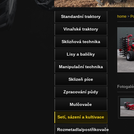
Standardní traktory
home
>
Po
Vinařské traktory
Sklizňová technika
Lisy a baličky
Manipulační technika
Sklizeň píce
Fotogalé
Zpracování půdy
Mulčovače
Setí, sázení a kultivace
Rozmetadla/postřikovače