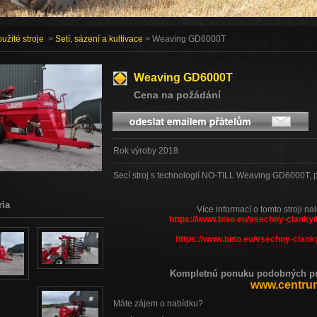
užité stroje
>
Setí, sázení a kultivace
> Weaving GD6000T
Weaving GD6000T
Cena na požádání
Rok výroby 2018
Secí stroj s technologií NO-TILL Weaving GD6000T, p
ria
Více informací o tomto stroji na
https://www.biso.eu/vsechny-clanky/
https://www.biso.eu/vsechny-clanky
Kompletnú ponuku podobných pro
www.centrum
Máte zájem o nabídku?