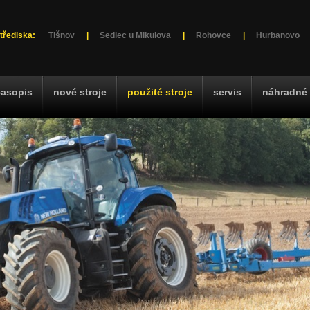
třediska:
Tišnov
|
Sedlec u Mikulova
|
Rohovce
|
Hurbanovo
časopis
nové stroje
použité stroje
servis
náhradné 