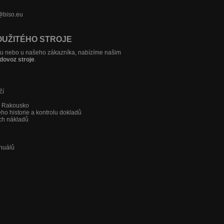
o@biso.eu
OUŽITÉHO STROJE
sku nebo u našeho zákazníka, nabízíme našim
 dovoz stroje
.
čí
a Rakousko
jeho historie a kontrolu dokladů
ch nákladů
anuálů