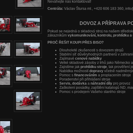
Neváhejte nás kontaktovat!
Centrála:
Václav Štursa ml., +420 606 183 360, inf
DOVOZ A PŘÍPRAVA P
Pokud se nejedná o skladový stroj na našem středi
zákazníkům
vykomunikován
í
, kontrolu, prohlídku a
PROČ ŘEŠIT KOUPI PŘES BISO?
Dlouholeté zkušenosti s dovozem strojů
Stabilní síť důvěryhodných partnerů v zahrani
Zajímavé
cenové nabídky
Velké skladové zásoby z trhů jako Německo 
Zajistíme jak
prohlídku stroje
, tak prověření 
Nabídka možností
dopravy
včetně nadměrný
Pomoc s
financováním
a proplacením stroje
Poradenství při přihlášení stroje
Servis, dodávka
a
náhradní díly
pro provoz
Zaškolení posádky, zajištění katalogů ND, m
Pomoc s prodejem Vašeho starého stroje