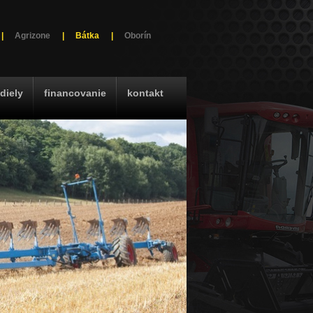
|
Agrizone
|
Bátka
|
Oborín
diely
financovanie
kontakt