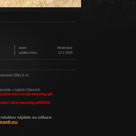
autor:
Moderátor
publikováno:
12.2.2025
racovní šířka 6 m.
leznete v našich článcích:
tazene-seci-stroje-weaving-gd/
/seci-stroj-weaving-gd6000t/
duktov nájdete na odkaze:
seti.eu