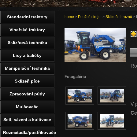
Standardní traktory
home
>
Použité stroje
>
Sklízeče hroznů
> 
Vinařské traktory
Sklizňová technika
Lisy a baličky
Ro
Manipulační technika
Fotogaléria
Sklizeň píce
Zpracování půdy
V 
Mulčovače
Ce
Setí, sázení a kultivace
Rozmetadla/postřikovače