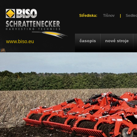
Střediska:
Tišnov
|
Sedlec
časopis
nové stroje
www.biso.eu