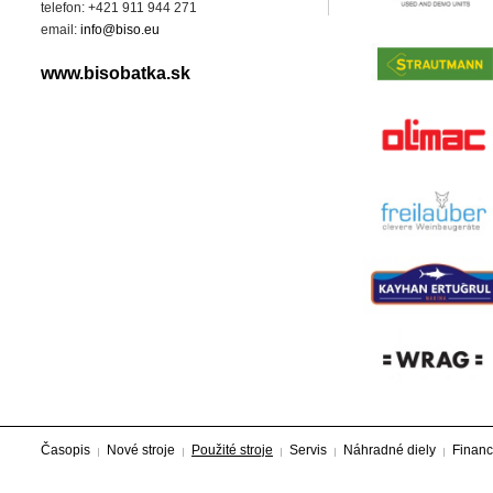
telefon: +421 911 944 271
email:
info@biso.eu
www.bisobatka.sk
Časopis
Nové stroje
Použité stroje
Servis
Náhradné diely
Financ