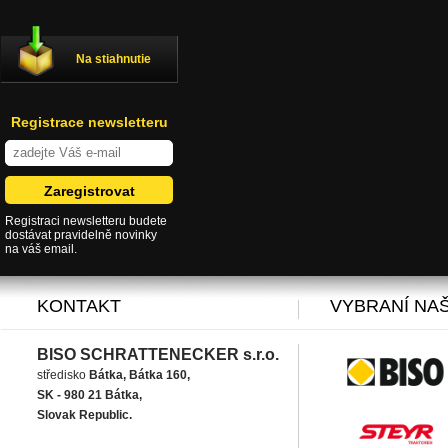
Na stiahnutie
Registrace newsletteru
Registraci newsletteru budete
dostávat pravidelně novinky
na váš email.
KONTAKT
VYBRANÍ NAŠ
BISO SCHRATTENECKER s.r.o.
středisko
Bátka, Bátka 160,
SK - 980 21 Bátka,
Slovak Republic.