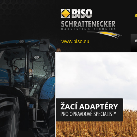
S
www.biso.eu