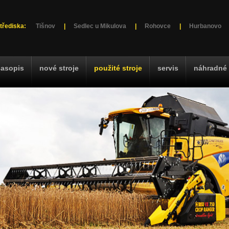
třediska:
Tišnov
|
Sedlec u Mikulova
|
Rohovce
|
Hurbanovo
časopis
nové stroje
použité stroje
servis
náhradné 