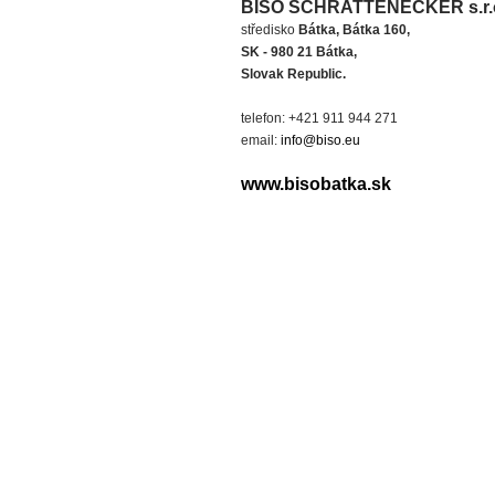
BISO SCHRATTENECKER s.r.
středisko
Bátka, Bátka 160,
SK - 980 21 Bátka,
Slovak Republic.
telefon: +421 911 944 271
email:
info@biso.eu
www.bisobatka.sk