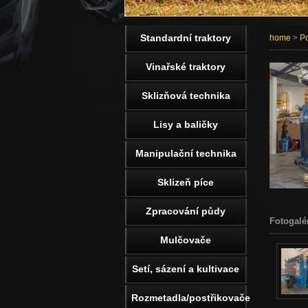
Standardní traktory
home
>
Po
Vinařské traktory
Sklizňová technika
Lisy a baličky
Manipulační technika
Sklizeň píce
Zpracování půdy
Fotogalé
Mulčovače
Setí, sázení a kultivace
Rozmetadla/postřikovače