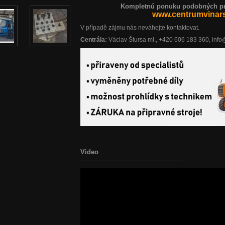
Kompletnú ponuku podobných pro
www.centrumvinars
V případě zájmu nás neváhejte kontaktovat.
Centrála:
Václav Štursa ml., +420 606 183 360, inf
Video