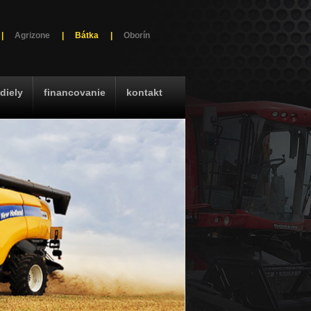
|
Agrizone
|
Bátka
|
Oborín
diely
financovanie
kontakt