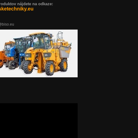
duktov nájdete na odkaze:
ketechniky.eu
o@biso.eu