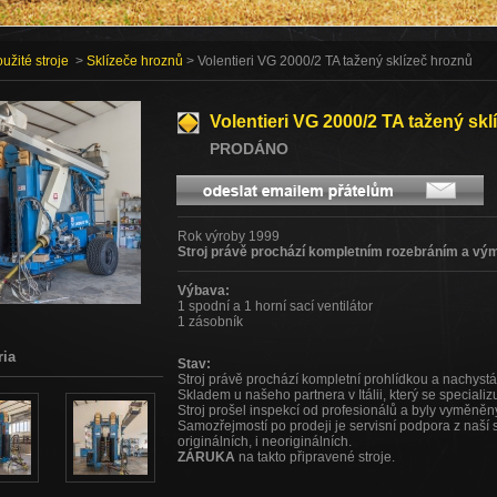
užité stroje
>
Sklízeče hroznů
> Volentieri VG 2000/2 TA tažený sklízeč hroznů
Volentieri VG 2000/2 TA tažený sk
PRODÁNO
Rok výroby 1999
Stroj právě prochází kompletním rozebráním a vý
Výbava:
1 spodní a 1 horní sací ventilátor
1 zásobník
ria
Stav:
Stroj právě prochází kompletní prohlídkou a nachyst
Skladem u našeho partnera v Itálii, který se speciali
Stroj prošel inspekcí od profesionálů a byly vyměněn
Samozřejmostí po prodeji je servisní podpora z naší 
originálních, i neoriginálních.
ZÁRUKA
na takto připravené stroje.