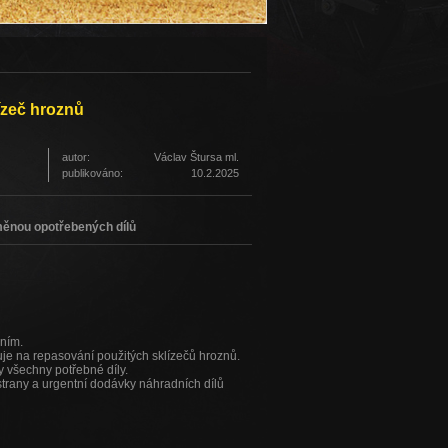
lízeč hroznů
autor:
Václav Štursa ml.
publikováno:
10.2.2025
měnou opotřebených dílů
áním.
zuje na repasování použitých sklízečů hroznů.
y všechny potřebné díly.
strany a urgentní dodávky náhradních dílů