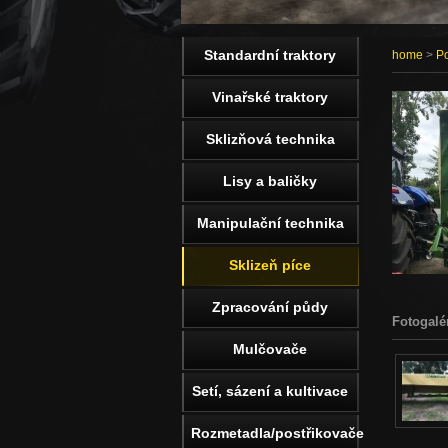
Standardní traktory
home
>
Po
Vinařské traktory
Sklizňová technika
Lisy a baličky
Manipulační technika
Sklizeň píce
Zpracování půdy
Fotogalé
Mulčovače
Setí, sázení a kultivace
Rozmetadla/postřikovače