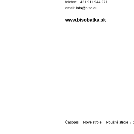
telefon: +421 911 944 271
email:
info@biso.eu
www.bisobatka.sk
Časopis
Nové stroje
Použité stroje