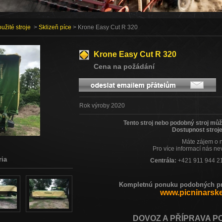
užité stroje
>
Sklizeň píce
> Krone Easy Cut R 320
Krone Easy Cut R 320
Cena na požádání
Rok výroby 2020
Tento stroj nebo podobný stroj mů
Dostupnost stroje
Máte zájem o 
Pro více informací nás ne
ria
Centrála:
+421 911 944 2
Kompletnú ponuku podobných pro
www.picninarsk
DOVOZ A PŘÍPRAVA P