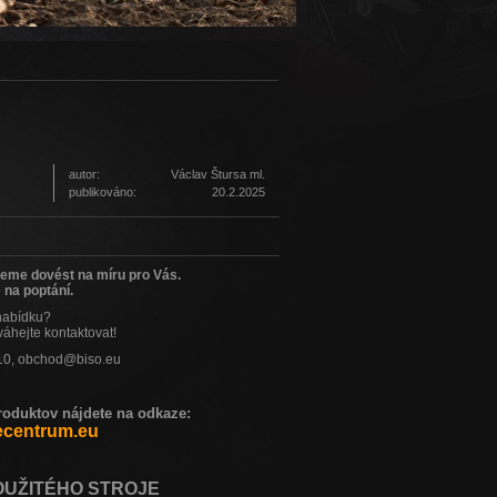
autor:
Václav Štursa ml.
publikováno:
20.2.2025
žeme dovést na míru pro Vás.
 na poptání.
nabídku?
váhejte kontaktovat!
10, obchod@biso.eu
duktov nájdete na odkaze:
ecentrum.eu
OUŽITÉHO STROJE