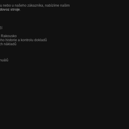
sku nebo u našeho zákazníka, nabízíme našim
dovoz stroje
.
čí
a Rakousko
jeho historie a kontrolu dokladů
ch nákladů
anuálů