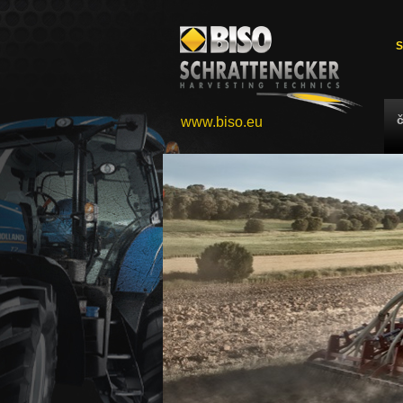
S
www.biso.eu