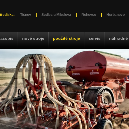
třediska:
Tišnov
|
Sedlec u Mikulova
|
Rohovce
|
Hurbanovo
časopis
nové stroje
použité stroje
servis
náhradné 