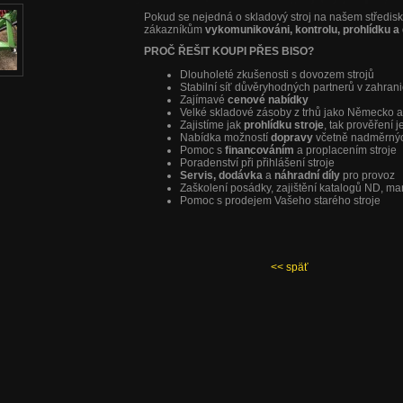
Pokud se nejedná o skladový stroj na našem středi
zákazníkům
vykomunikováni, kontrolu, prohlídku a 
PROČ ŘEŠIT KOUPI PŘES BISO?
Dlouholeté zkušenosti s dovozem strojů
Stabilní síť důvěryhodných partnerů v zahrani
Zajímavé
cenové nabídky
Velké skladové zásoby z trhů jako Německo 
Zajistíme jak
prohlídku stroje
, tak prověření 
Nabídka možností
dopravy
včetně nadměrný
Pomoc s
financováním
a proplacením stroje
Poradenství při přihlášení stroje
Servis, dodávka
a
náhradní díly
pro provoz
Zaškolení posádky, zajištění katalogů ND, m
Pomoc s prodejem Vašeho starého stroje
<< späť