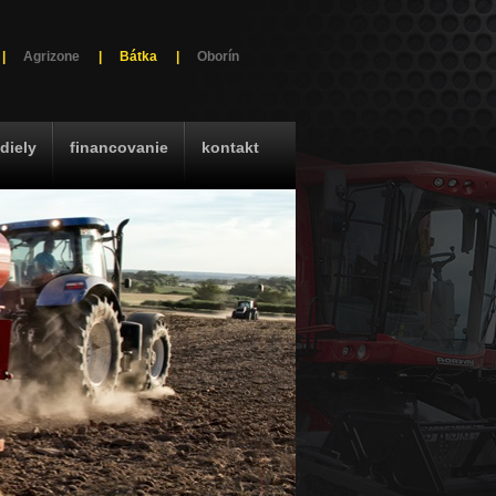
|
Agrizone
|
Bátka
|
Oborín
diely
financovanie
kontakt