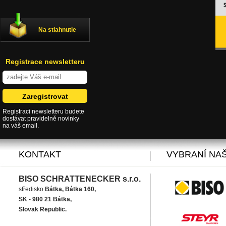
Na stiahnutie
Registrace newsletteru
Registraci newsletteru budete
dostávat pravidelně novinky
na váš email.
KONTAKT
VYBRANÍ NAŠ
BISO SCHRATTENECKER s.r.o.
středisko
Bátka, Bátka 160,
SK - 980 21 Bátka,
Slovak Republic.