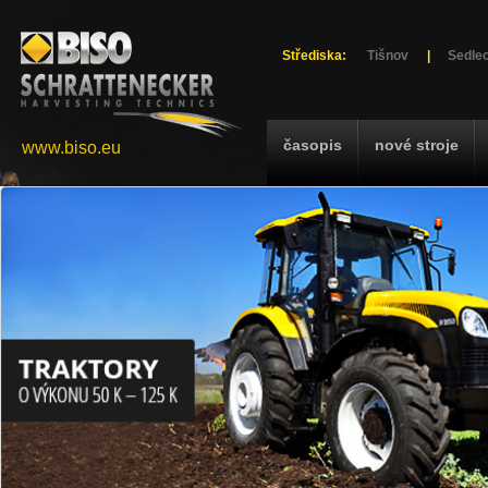
Střediska:
Tišnov
|
Sedlec
časopis
nové stroje
www.biso.eu