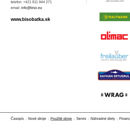
telefon: +421 911 944 271
email:
info@biso.eu
www.bisobatka.sk
Časopis
Nové stroje
Použité stroje
Servis
Náhradné diely
Financ