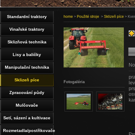
Standardní traktory
home
>
Použité stroje
>
Sklizeň píce
> Kver
Vinařské traktory
Sklizňová technika
Lisy a baličky
No
Manipulační technika
pr
Sklizeň píce
Fotogaléria
le
pr
Zpracování půdy
os
ka
Mulčovače
Setí, sázení a kultivace
Rozmetadla/postřikovače
Pr