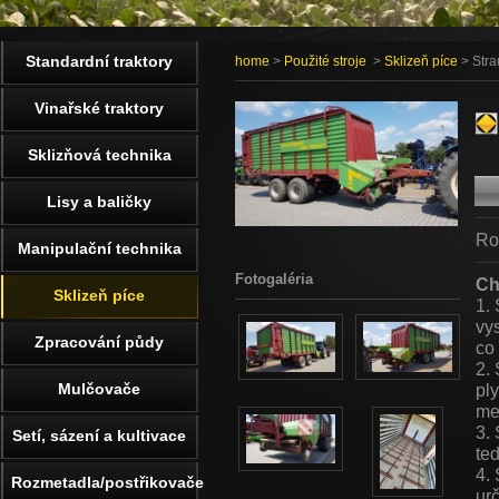
Standardní traktory
home
>
Použité stroje
>
Sklizeň píce
> Stra
Vinařské traktory
Sklizňová technika
Lisy a baličky
Ro
Manipulační technika
Fotogaléria
Ch
Sklizeň píce
1.
vy
Zpracování půdy
co 
2.
Mulčovače
pl
me
3.
Setí, sázení a kultivace
te
4.
Rozmetadla/postřikovače
ur