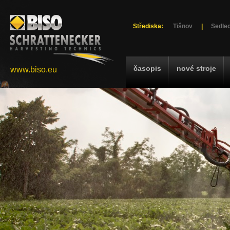
Střediska:
Tišnov
|
Sedlec
časopis
nové stroje
www.biso.eu