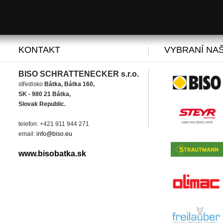
KONTAKT
VYBRANÍ NAŠ
BISO SCHRATTENECKER s.r.o.
středisko
Bátka, Bátka 160,
SK - 980 21 Bátka,
Slovak Republic.
telefon: +421 911 944 271
email:
info@biso.eu
www.bisobatka.sk