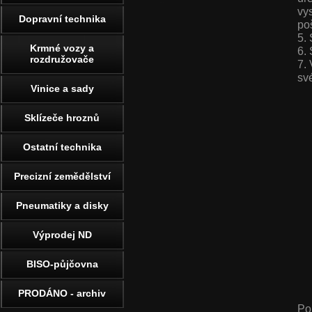
vy
Dopravní technika
po
5.
Krmné vozy a
6.
rozdružovače
7.
sv
Vinice a sady
Sklízeče hroznů
Ostatní technika
Precizní zemědělství
Pneumatiky a disky
Výprodej ND
BISO-půjčovna
PRODÁNO - archiv
Po