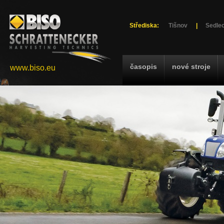
Střediska:
Tišnov
|
Sedlec
časopis
nové stroje
www.biso.eu