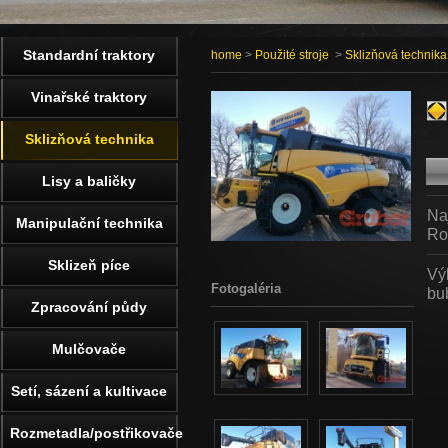
Standardní traktory
home
>
Použité stroje
>
Sklizňová technika
Vinařské traktory
Sklizňová technika
Lisy a baličky
Na
Manipulační technika
Ro
Sklizeň píce
Vý
Fotogaléria
bu
Zpracování půdy
Mulčovače
Setí, sázení a kultivace
Rozmetadla/postřikovače