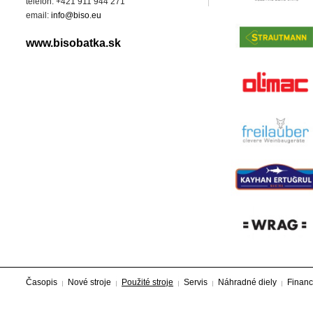
telefon: +421 911 944 271
email:
info@biso.eu
www.bisobatka.sk
Časopis
Nové stroje
Použité stroje
Servis
Náhradné diely
Financ