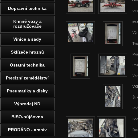
Dopravní technika
VE
Krmné vozy a
MO
rozdružovače
Výr
Vinice a sady
Typ
Sklízeče hroznů
Men
Ostatní technika
Pal
Vzd
Precizní zemědělství
VK
Pneumatiky a disky
Šír
Výprodej ND
Poč
BISO-půjčovna
Spä
PRODÁNO - archiv
Det