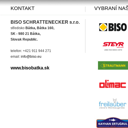
KONTAKT
VYBRANÍ NAŠ
BISO SCHRATTENECKER s.r.o.
středisko
Bátka, Bátka 160,
SK - 980 21 Bátka,
Slovak Republic.
telefon: +421 911 944 271
email:
info@biso.eu
www.bisobatka.sk