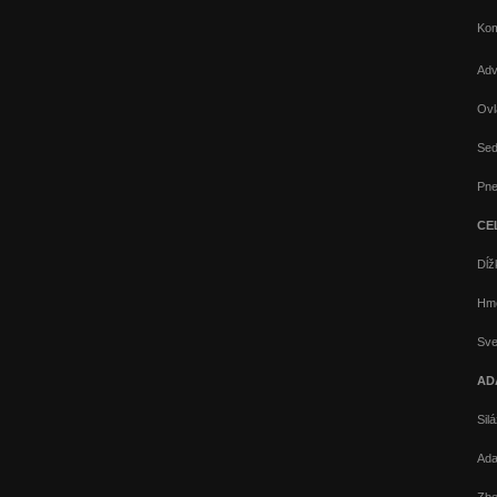
Kom
Adv
Ovl
Sed
Pne
CE
Dĺž
Hmo
Sve
AD
Sil
Ada