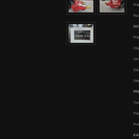
Pri
Roz
DO
Pri
Otá
Uho
Dáv
Vid
PR
Typ
Poj
Pra
KA