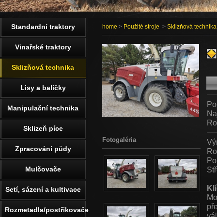
Standardní traktory
home
>
Použité stroje
>
Sklizňová technika
Vinařské traktory
Sklizňová technika
Lisy a baličky
Po
Manipulační technika
Na
Ro
Sklizeň píce
Fotogaléria
Vý
Zpracování půdy
Ro
Po
Mulčovače
St
Kl
Setí, sázení a kultivace
Mo
př
Rozmetadla/postřikovače
vá