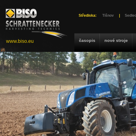
Střediska:
Tišnov
|
Sedlec
časopis
nové stroje
www.biso.eu