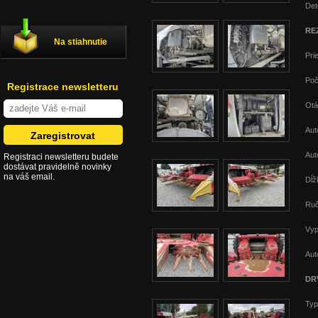
Det
RE
Na stiahnutie
Pri
Poč
Registrace newsletteru
Otá
Aut
Aut
Registraci newsletteru budete
dostávat pravidelně novinky
na váš email.
Dĺž
Ruč
Vyp
Aut
DR
Typ