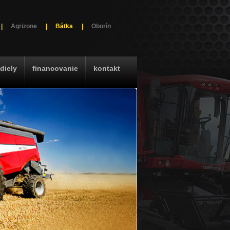
|
Agrizone
|
Bátka
|
Oborín
diely
financovanie
kontakt