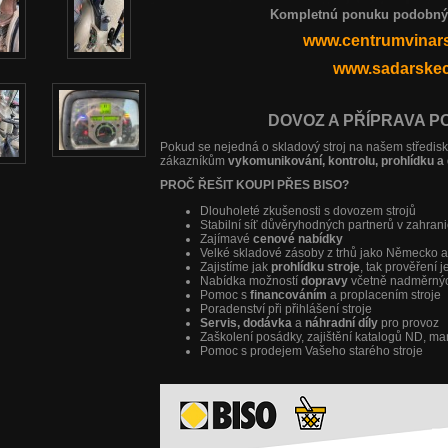
Kompletnú ponuku podobných
www.centrumvinars
www.sadarskec
DOVOZ A PŘÍPRAVA P
Pokud se nejedná o skladový stroj na našem středi
zákazníkům
vykomunikování, kontrolu, prohlídku a 
PROČ ŘEŠIT KOUPI PŘES BISO?
Dlouholeté zkušenosti s dovozem strojů
Stabilní síť důvěryhodných partnerů v zahrani
Zajímavé
cenové nabídky
Velké skladové zásoby z trhů jako Německo 
Zajistíme jak
prohlídku stroje
, tak prověření 
Nabídka možností
dopravy
včetně nadměrný
Pomoc s
financováním
a proplacením stroje
Poradenství při přihlášení stroje
Servis, dodávka
a
náhradní díly
pro provoz
Zaškolení posádky, zajištění katalogů ND, m
Pomoc s prodejem Vašeho starého stroje