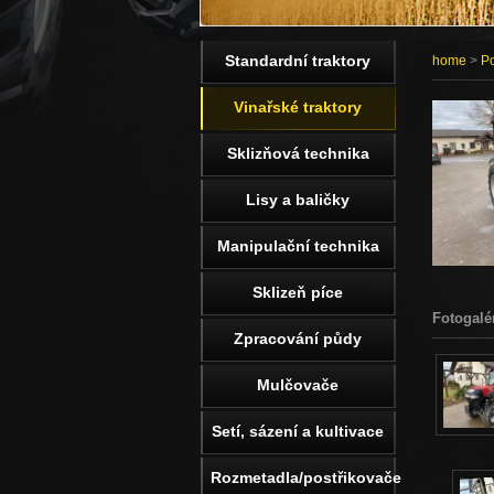
Standardní traktory
home
>
Po
Vinařské traktory
Sklizňová technika
Lisy a baličky
Manipulační technika
Sklizeň píce
Fotogalé
Zpracování půdy
Mulčovače
Setí, sázení a kultivace
Rozmetadla/postřikovače