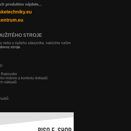
 produktov nájdete...
ketechniky.eu
entrum.eu
OUŽITÉHO STROJE
sku nebo u našeho zákazníka, nabízíme našim
dovoz stroje
.
čí
a Rakousko
jeho historie a kontrolu dokladů
ch nákladů
anuálů