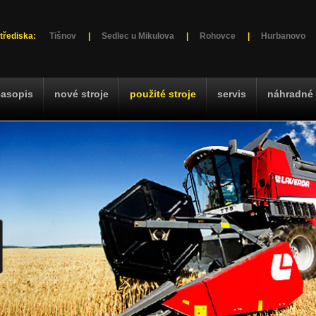
třediska:
Tišnov
|
Sedlec u Mikulova
|
Rohovce
|
Hurbanovo
časopis
nové stroje
použité stroje
servis
náhradné 