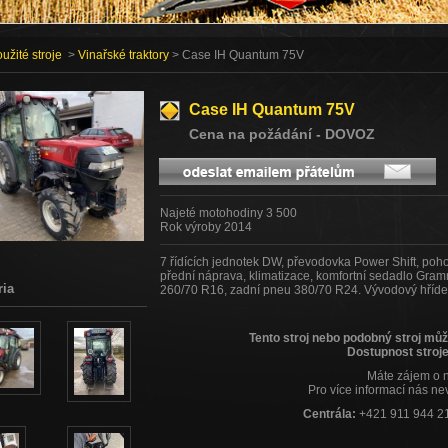
užité stroje
>
Vinařské traktory
> Case IH Quantum 75V
Case IH Quantum 75V
Cena na požádání - DOVOZ
Najeté motohodiny 3 500
Rok výroby 2014
7 řídících jednotek DW, převodovka Power Shift, poh
přední náprava, klimatizace, komfortní sedadlo Gra
ria
260/70 R16, zadní pneu 380/70 R24. Vývodový hřídel
Tento stroj nebo podobný stroj mů
Dostupnost stroje
Máte zájem o 
Pro více informací nás ne
Centrála:
+421 911 944 2