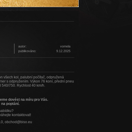
autor:
vomela
publikováno:
9.12.2025
on všech kol, palubní počítač, odpružená
mmer s odpružením. Výkon 76 koní, přední pneu
 540/750. Rychlost 40 km/h.
žeme dovést na míru pro Vás.
 na poptání.
nabídku?
váhejte kontaktovat!
10, obchod@biso.eu