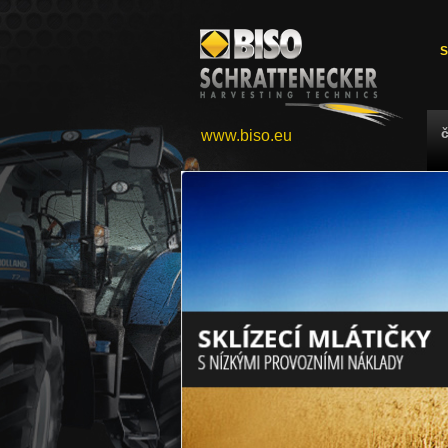
S
www.biso.eu