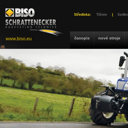
Střediska:
Tišnov
|
Sedlec
časopis
nové stroje
www.biso.eu