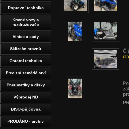
Dopravní technika
Krmné vozy a
rozdružovače
Vinice a sady
Sklízeče hroznů
Čl
cl
Ostatní technika
Precizní zemědělství
Po
Pneumatiky a disky
zá
pr
Výprodej ND
PR
BISO-půjčovna
PRODÁNO - archiv