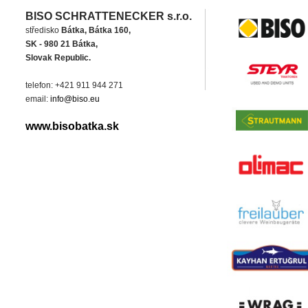
BISO SCHRATTENECKER s.r.o.
středisko
Bátka, Bátka 160,
SK - 980 21 Bátka,
Slovak Republic.
telefon: +421 911 944 271
email:
info@biso.eu
www.bisobatka.sk