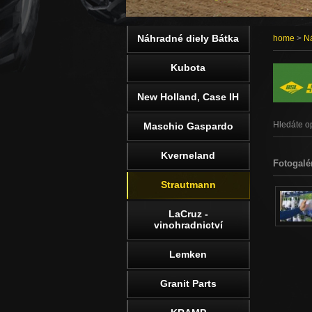
Náhradné diely Bátka
home
>
Ná
Kubota
New Holland, Case IH
Hledáte op
Maschio Gaspardo
Kverneland
Fotogalé
Strautmann
LaCruz -
vinohradnictví
Lemken
Granit Parts