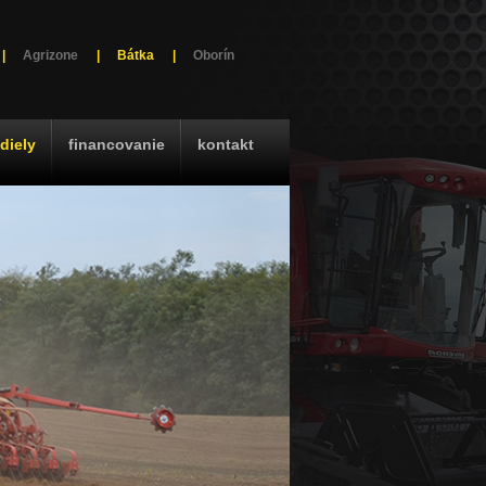
|
Agrizone
|
Bátka
|
Oborín
diely
financovanie
kontakt