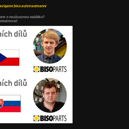
vigator.biso.eu/strautmann/
ájem o nezávaznou nabídku?
ontaktovat!