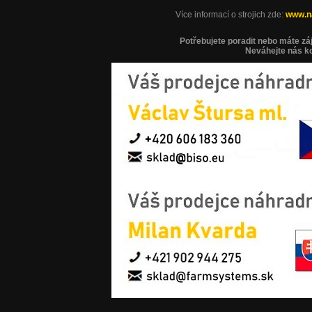
Více informací o strojich zde:
www.na
Potřebujete poradit nebo máte z
Neváhejte nás k