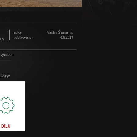
autor:
Václav Štursa ml.
publikováno:
4.6.2019
ch
 výrobce.
dkazy: