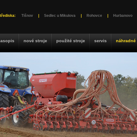
třediska:
Tišnov
|
Sedlec u Mikulova
|
Rohovce
|
Hurbanovo
časopis
nové stroje
použité stroje
servis
náhradné 