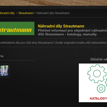
hradní díly
>
Strautmann
> Náhradní díly Strautmann
Náhradní díly Strautmann
Přehled informací pro objednání náhradní
dílů Strautmann - katalogy, manuály
otřebitelné díly pro Váš stroj Strautmann? Zvolte originální kvalitu dílů německého
ria
Důležité o