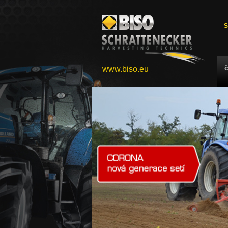
S
www.biso.eu