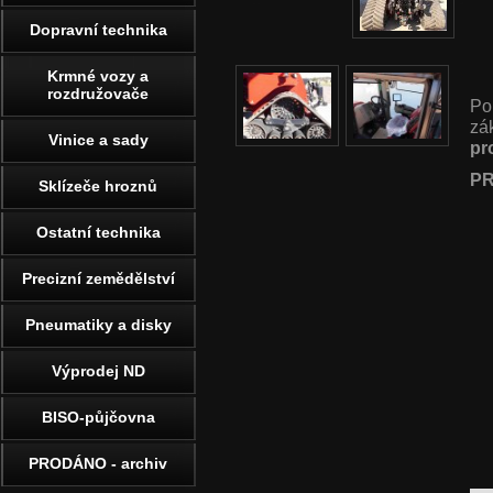
Dopravní technika
Krmné vozy a
rozdružovače
Po
zá
Vinice a sady
pr
PR
Sklízeče hroznů
Ostatní technika
Precizní zemědělství
Pneumatiky a disky
Výprodej ND
BISO-půjčovna
PRODÁNO - archiv