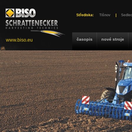
Střediska:
Tišnov
|
Sedlec
časopis
nové stroje
www.biso.eu