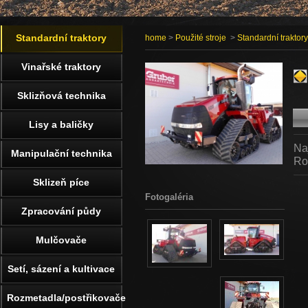
Standardní traktory
home
>
Použité stroje
>
Standardní traktory
Vinařské traktory
Sklizňová technika
Lisy a baličky
Na
Manipulační technika
Ro
Sklizeň píce
Fotogaléria
Zpracování půdy
Mulčovače
Setí, sázení a kultivace
Rozmetadla/postřikovače