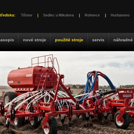
třediska:
Tišnov
|
Sedlec u Mikulova
|
Rohovce
|
Hurbanovo
časopis
nové stroje
použité stroje
servis
náhradné 