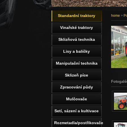
Standardní traktory
home
>
Po
Vinařské traktory
Sklizňová technika
Lisy a baličky
Manipulační technika
Sklizeň píce
Fotogalé
Zpracování půdy
Mulčovače
Setí, sázení a kultivace
Rozmetadla/postřikovače