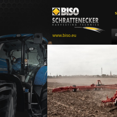
S
www.biso.eu