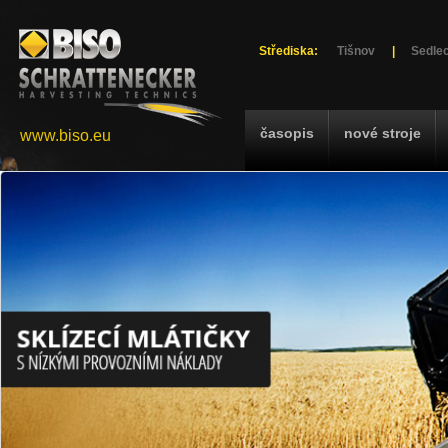
Střediska:
Tišnov
|
Sedlec
časopis
nové stroje
www.biso.eu