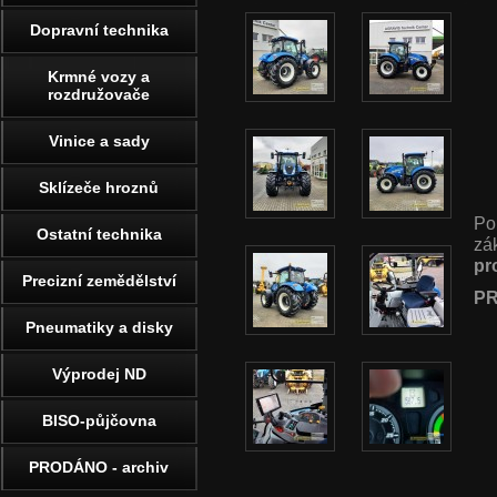
Dopravní technika
Krmné vozy a
rozdružovače
Vinice a sady
Sklízeče hroznů
Po
Ostatní technika
zá
pr
Precizní zemědělství
PR
Pneumatiky a disky
Výprodej ND
BISO-půjčovna
PRODÁNO - archiv