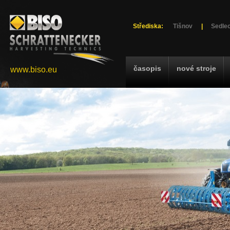
Střediska:
Tišnov
|
Sedlec
časopis
nové stroje
www.biso.eu