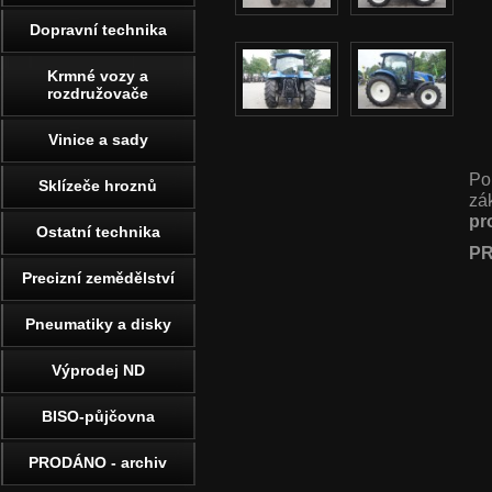
Dopravní technika
Krmné vozy a
rozdružovače
Vinice a sady
Po
Sklízeče hroznů
zá
pr
Ostatní technika
PR
Precizní zemědělství
Pneumatiky a disky
Výprodej ND
BISO-půjčovna
PRODÁNO - archiv