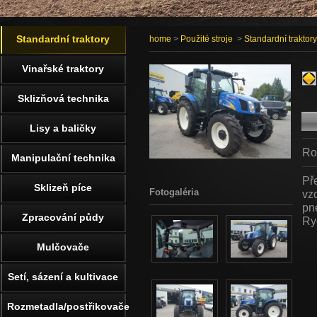
Standardní traktory
home
>
Použité stroje
>
Standardní traktory
Vinařské traktory
Sklizňová technika
Lisy a baličky
Ro
Manipulační technika
Př
Sklizeň píce
Fotogaléria
vz
pn
Zpracování půdy
Ry
Mulčovače
Setí, sázení a kultivace
Rozmetadla/postřikovače