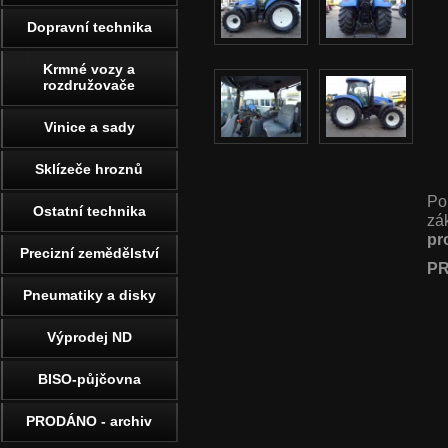
Dopravní technika
Krmné vozy a
rozdružovače
Vinice a sady
Sklízeče hroznů
Po
Ostatní technika
zá
pr
Precizní zemědělství
PR
Pneumatiky a disky
Výprodej ND
BISO-půjčovna
PRODÁNO - archiv