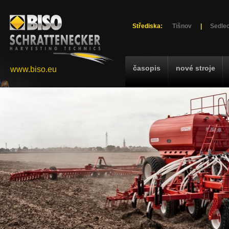
Střediska:
Tišnov
|
Sedlec
časopis
nové stroje
www.biso.eu