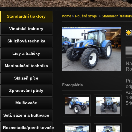
Standardní traktory
home
>
Použité stroje
>
Standardní traktory
Vinařské traktory
Sklizňová technika
Lisy a baličky
Na
Manipulační technika
Ro
Sklizeň píce
Př
Fotogaléria
odp
Zpracování půdy
vz
13
Mulčovače
54
Setí, sázení a kultivace
Rozmetadla/postřikovače